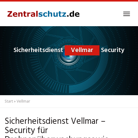
Skip
to
Tog
main
navi
content
Sicherheitsdienst
Vellmar
Security
Start
»
Vellmar
Sicherheitsdienst Vellmar –
Security für