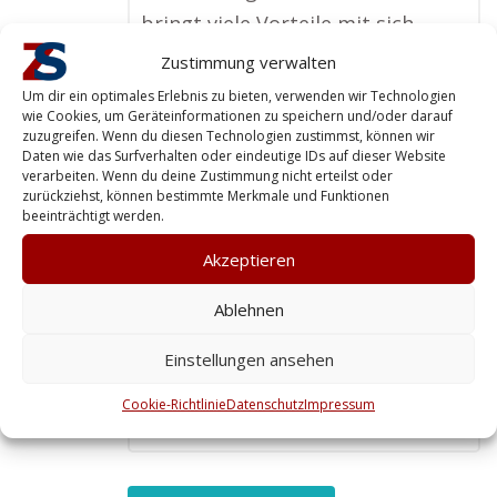
bringt viele Vorteile mit sich,
insbesondere im Werkschutz. Die
Zustimmung verwalten
Mitarbeiter kennen die Region,
Um dir ein optimales Erlebnis zu bieten, verwenden wir Technologien
wie Cookies, um Geräteinformationen zu speichern und/oder darauf
sind schnell erreichbar und
zuzugreifen. Wenn du diesen Technologien zustimmst, können wir
können individuell auf die
Daten wie das Surfverhalten oder eindeutige IDs auf dieser Website
verarbeiten. Wenn du deine Zustimmung nicht erteilst oder
Bedürfnisse eingehen. Gerade in
zurückziehst, können bestimmte Merkmale und Funktionen
beeinträchtigt werden.
der heutigen Zeit, wo Einbrüche
und Vandalismus zunehmen, ist
Akzeptieren
es mir wichtig, einen
Ablehnen
zuverlässigen Partner vor Ort zu
haben. Das gibt Sicherheit und
Einstellungen ansehen
spart im Ernstfall wertvolle Zeit.
Cookie-Richtlinie
Datenschutz
Impressum
No tags for this post.