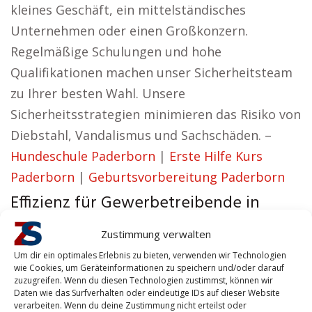
kleines Geschäft, ein mittelständisches
Unternehmen oder einen Großkonzern.
Regelmäßige Schulungen und hohe
Qualifikationen machen unser Sicherheitsteam
zu Ihrer besten Wahl. Unsere
Sicherheitsstrategien minimieren das Risiko von
Diebstahl, Vandalismus und Sachschäden. –
Hundeschule Paderborn
|
Erste Hilfe Kurs
Paderborn
|
Geburtsvorbereitung Paderborn
Effizienz für Gewerbetreibende in
Paderborn
Zustimmung verwalten
Jane aus Paderborn vertritt die Ansicht:
Um dir ein optimales Erlebnis zu bieten, verwenden wir Technologien
wie Cookies, um Geräteinformationen zu speichern und/oder darauf
Wir möchten Sicherheitslösungen entwickeln,
zuzugreifen. Wenn du diesen Technologien zustimmst, können wir
Daten wie das Surfverhalten oder eindeutige IDs auf dieser Website
die nicht nur effizient, sondern auch zuverlässig
verarbeiten. Wenn du deine Zustimmung nicht erteilst oder