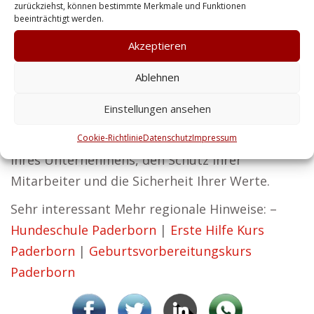
sind.
zurückziehst, können bestimmte Merkmale und Funktionen
beeinträchtigt werden.
Unsere Sicherheitsdienstleistungen umfassen
Akzeptieren
auch Lösungen für Privatkunden – von
Personenschutz bis Gebäudesicherung.
Ablehnen
Sicherheit und Erfolg gehen Hand in Hand – das
Einstellungen ansehen
ist unser Verständnis bei Zentralschutz. Unsere
Services sorgen für den störungsfreien Betrieb
Cookie-Richtlinie
Datenschutz
Impressum
Ihres Unternehmens, den Schutz Ihrer
Mitarbeiter und die Sicherheit Ihrer Werte.
Sehr interessant Mehr regionale Hinweise: –
Hundeschule Paderborn
|
Erste Hilfe Kurs
Paderborn
|
Geburtsvorbereitungskurs
Paderborn