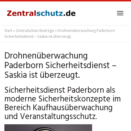
Skip
to
Tog
main
navi
content
Start
»
Zentralschutz Beiträge
»
Drohnenüberwachung Paderborn
Sicherheitsdienst – Saskia ist überzeugt.
Drohnenüberwachung
Paderborn Sicherheitsdienst –
Saskia ist überzeugt.
Sicherheitsdienst Paderborn als
moderne Sicherheitskonzepte im
Bereich Kaufhausüberwachung
und Veranstaltungsschutz.