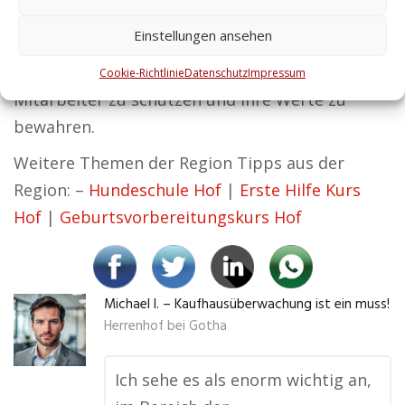
glauben wir daran, dass Sicherheit den Weg für
Einstellungen ansehen
Erfolg ebnet. Wir helfen dabei, Ihr
Unternehmen am Laufen zu halten, Ihre
Cookie-Richtlinie
Datenschutz
Impressum
Mitarbeiter zu schützen und Ihre Werte zu
bewahren.
Weitere Themen der Region Tipps aus der
Region: –
Hundeschule Hof
|
Erste Hilfe Kurs
Hof
|
Geburtsvorbereitungskurs Hof
Michael I. – Kaufhausüberwachung ist ein muss!
Herrenhof bei Gotha
Ich sehe es als enorm wichtig an,