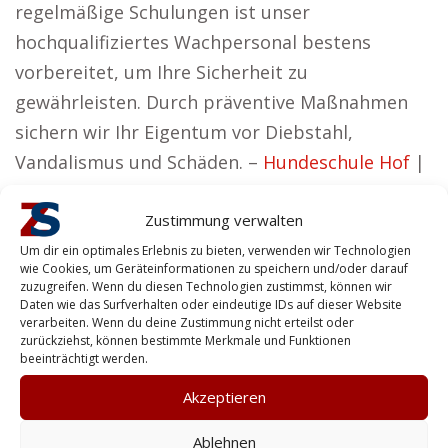
regelmäßige Schulungen ist unser
hochqualifiziertes Wachpersonal bestens
vorbereitet, um Ihre Sicherheit zu
gewährleisten. Durch präventive Maßnahmen
sichern wir Ihr Eigentum vor Diebstahl,
Vandalismus und Schäden. –
Hundeschule Hof
|
Erste Hilfe Kurs Hof
|
Geburtsvorbereitung Hof
Zustimmung verwalten
Nutzeffekt für Unternehmer in Hof
Um dir ein optimales Erlebnis zu bieten, verwenden wir Technologien
Valentina aus Hof hat den Standpunkt:
wie Cookies, um Geräteinformationen zu speichern und/oder darauf
zuzugreifen. Wenn du diesen Technologien zustimmst, können wir
Daten wie das Surfverhalten oder eindeutige IDs auf dieser Website
Sicherheitslösungen, die verlässlich und
verarbeiten. Wenn du deine Zustimmung nicht erteilst oder
effizient sind – das ist unser Anspruch.
zurückziehst, können bestimmte Merkmale und Funktionen
beeinträchtigt werden.
Unsere Sicherheitslösungen stehen auch
Akzeptieren
Privatpersonen zur Verfügung, um Sicherheit
und Schutz zu gewährleisten. Bei Zentralschutz
Ablehnen