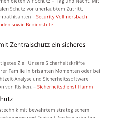
men bieten wir Schutz – Tag und Nacht. Mit
len Schutz vor unerlaubtem Zutritt,
ympathisanten –
Security Vollmersbach
unden sowie Bedienstete.
mit Zentralschutz ein sicheres
igstes Ziel. Unsere Sicherheitskräfte
hrer Familie in brisanten Momenten oder bei
chtzeit-Analyse und Sicherheitssoftware
on von Risiken. –
Sicherheitsdienst Hamm
chutz
stechnik mit bewährtem strategischem
erkennung und Echtzeit-Analyse arbeiten