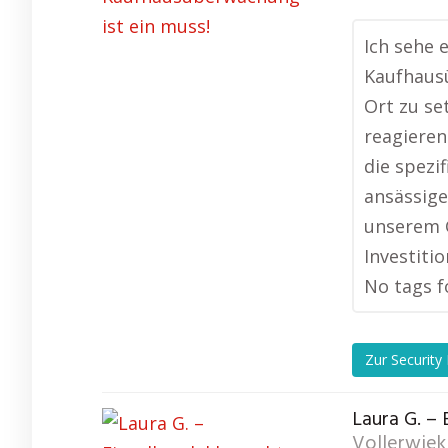
Ich sehe 
Kaufhausü
Ort zu se
reagieren
die spezi
ansässige
unserem G
Investitio
No tags f
Zur Security
Laura G. – 
Vollerwiek