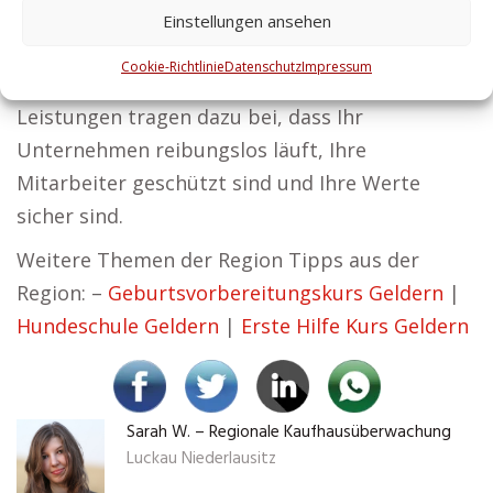
Personenschutz als auch Gebäudesicherung
Einstellungen ansehen
umfassen. Für uns bei Zentralschutz ist klar:
Cookie-Richtlinie
Datenschutz
Impressum
Erfolg braucht Sicherheit als Grundlage. Unsere
Leistungen tragen dazu bei, dass Ihr
Unternehmen reibungslos läuft, Ihre
Mitarbeiter geschützt sind und Ihre Werte
sicher sind.
Weitere Themen der Region Tipps aus der
Region: –
Geburtsvorbereitungskurs Geldern
|
Hundeschule Geldern
|
Erste Hilfe Kurs Geldern
Sarah W. – Regionale Kaufhausüberwachung
Luckau Niederlausitz