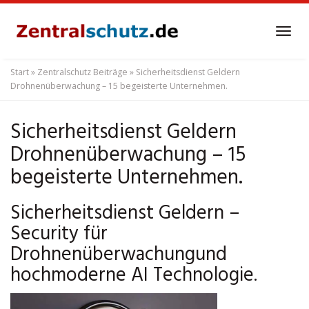
Skip
to
Tog
main
navi
content
Start
»
Zentralschutz Beiträge
»
Sicherheitsdienst Geldern
Drohnenüberwachung – 15 begeisterte Unternehmen.
Sicherheitsdienst Geldern
Drohnenüberwachung – 15
begeisterte Unternehmen.
Sicherheitsdienst Geldern –
Security für
Drohnenüberwachungund
hochmoderne AI Technologie.