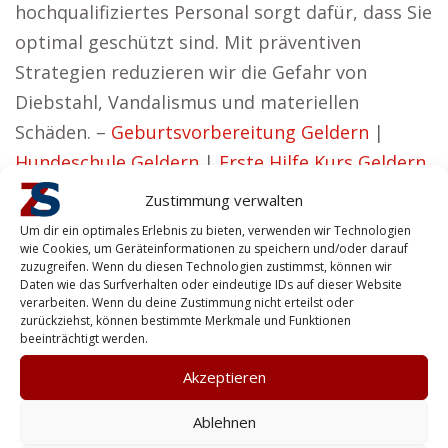
hochqualifiziertes Personal sorgt dafür, dass Sie
optimal geschützt sind. Mit präventiven
Strategien reduzieren wir die Gefahr von
Diebstahl, Vandalismus und materiellen
Schäden. –
Geburtsvorbereitung Geldern
|
Hundeschule Geldern
|
Erste Hilfe Kurs Geldern
Vorteile für Privatpersonen aus
Zustimmung verwalten
Geldern
Um dir ein optimales Erlebnis zu bieten, verwenden wir Technologien
wie Cookies, um Geräteinformationen zu speichern und/oder darauf
Katharina aus Geldern hat die Ansicht:
zuzugreifen. Wenn du diesen Technologien zustimmst, können wir
Daten wie das Surfverhalten oder eindeutige IDs auf dieser Website
Unsere Sicherheitslösungen sind darauf
verarbeiten. Wenn du deine Zustimmung nicht erteilst oder
zurückziehst, können bestimmte Merkmale und Funktionen
ausgerichtet, Effektivität und Vertrauen zu
beeinträchtigt werden.
vereinen.
Akzeptieren
Privatpersonen profitieren von unseren
Ablehnen
professionellen Sicherheitsdiensten, die sowohl