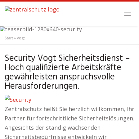
Skip
to
Tog
main
navi
content
Start
»
Vogt
Sicherheitsdienst
Vogt
Security
Security Vogt Sicherheitsdienst –
Hoch qualifizierte Arbeitskräfte
gewährleisten anspruchsvolle
Herausforderungen.
Zentralschutz heißt Sie herzlich willkommen, Ihr
Partner für fortschrittliche Sicherheitslösungen.
Angesichts der ständig wachsenden
Sicherheitsbedürfnisse entwickeln wir