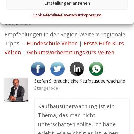
Einstellungen ansehen
Unternehmen am Laufen zu halten, Ihre
Mitarbeiter zu schützen und Ihre Werte zu
Cookie-Richtlinie
Datenschutz
Impressum
bewahren.
Empfehlungen in der Region Weitere regionale
Tipps: –
Hundeschule Velten
|
Erste Hilfe Kurs
Velten
|
Geburtsvorbereitungskurs Velten
Stefan S. braucht eine Kaufhausüberwachung.
Stangerode
Kaufhausüberwachung ist ein
Thema, das man nicht
unterschätzen sollte. Ich habe
erlebt, wie wichtig es ist, einen