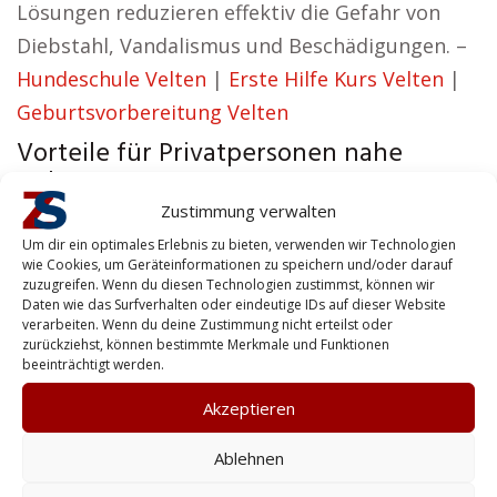
Lösungen reduzieren effektiv die Gefahr von
Diebstahl, Vandalismus und Beschädigungen. –
Hundeschule Velten
|
Erste Hilfe Kurs Velten
|
Geburtsvorbereitung Velten
Vorteile für Privatpersonen nahe
Velten
Zustimmung verwalten
Stefanie aus Velten ist der Meinung:
Um dir ein optimales Erlebnis zu bieten, verwenden wir Technologien
wie Cookies, um Geräteinformationen zu speichern und/oder darauf
Wir schaffen Sicherheitslösungen, die sowohl
zuzugreifen. Wenn du diesen Technologien zustimmst, können wir
leistungsstark als auch glaubwürdig sind.
Daten wie das Surfverhalten oder eindeutige IDs auf dieser Website
verarbeiten. Wenn du deine Zustimmung nicht erteilst oder
Für Privatkunden bieten wir individuelle
zurückziehst, können bestimmte Merkmale und Funktionen
beeinträchtigt werden.
Sicherheitslösungen, von Personenschutz bis
Akzeptieren
zur Sicherung Ihres Gebäudes. Sicherheit ist der
Schlüssel zum Erfolg – das ist unser Leitbild bei
Ablehnen
Zentralschutz. Wir helfen dabei, Ihr