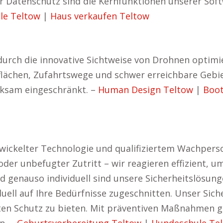
er Datenschutz sind die Kernfunktionen unserer Sof
le Teltow
|
Haus verkaufen Teltow
urch die innovative Sichtweise von Drohnen optim
lächen, Zufahrtswege und schwer erreichbare Gebie
rksam eingeschränkt. –
Human Design Teltow
|
Boot
ckelter Technologie und qualifiziertem Wachperson
oder unbefugter Zutritt – wir reagieren effizient, 
genauso individuell sind unsere Sicherheitslösung
duell auf Ihre Bedürfnisse zugeschnitten. Unser Sich
ten Schutz zu bieten. Mit präventiven Maßnahmen g