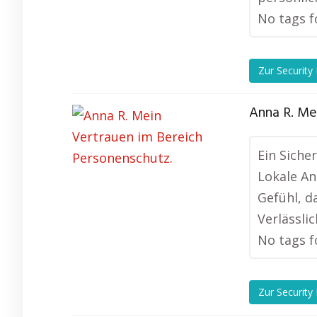
No tags f
Zur Security
Anna R. Me
Ein Siche
Lokale An
Gefühl, d
Verlässli
No tags f
Zur Security