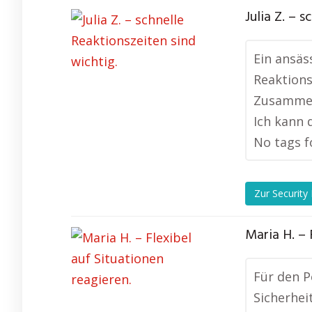
Julia Z. – 
Ein ansäs
Reaktions
Zusammena
Ich kann 
No tags f
Zur Security
Maria H. – 
Für den P
Sicherhei