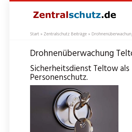
Skip
to
main
content
Start
»
Zentralschutz Beiträge
»
Drohnenüberwachung T
Drohnenüberwachung Teltow
Sicherheitsdienst Teltow als
Personenschutz.