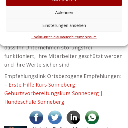
Privatkunden genießen mit unseren
Ablehnen
Sicherheitslösungen Schutz und Sicherheit, ob
für sich selbst oder für Ihr Zuhause. Sicherheit
Einstellungen ansehen
ist der Schlüssel zum Erfolg – das ist unser
Cookie-Richtlinie
Datenschutz
Impressum
Leitbild bei Zentralschutz. Wir sorgen dafür,
dass Ihr Unternehmen störungsfrei
funktioniert, Ihre Mitarbeiter geschützt werden
und Ihre Werte sicher sind.
Empfehlungslink Ortsbezogene Empfehlungen:
–
Erste Hilfe Kurs Sonneberg
|
Geburtsvorbereitungskurs Sonneberg
|
Hundeschule Sonneberg