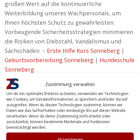
großen Wert auf die kontinuierliche
Weiterbildung unseres Wachpersonals, um
Ihnen höchsten Schutz zu gewährleisten.
Vorbeugende Sicherheitsstrategien minimieren
die Risiken von Diebstahl, Vandalismus und
Sachschäden. –
Erste Hilfe Kurs Sonneberg
|
Geburtsvorbereitung Sonneberg
|
Hundeschule
Sonneberg
Vorteile für Betriebe in der Nähe von
Zustimmung verwalten
Sonneberg
Um dir ein optimales Erlebnis zu bieten, verwenden wir Technologien
wie Cookies, um Geräteinformationen zu speichern und/oder darauf
Karen aus Sonneberg vertritt die Auffassung:
zuzugreifen. Wenn du diesen Technologien zustimmst, können wir
Daten wie das Surfverhalten oder eindeutige IDs auf dieser Website
Wir entwickeln Sicherheitslösungen, die
verarbeiten. Wenn du deine Zustimmung nicht erteilst oder
zurückziehst, können bestimmte Merkmale und Funktionen
Vertrauen schaffen und gleichzeitig hoch
beeinträchtigt werden.
effektiv sind.
Akzeptieren