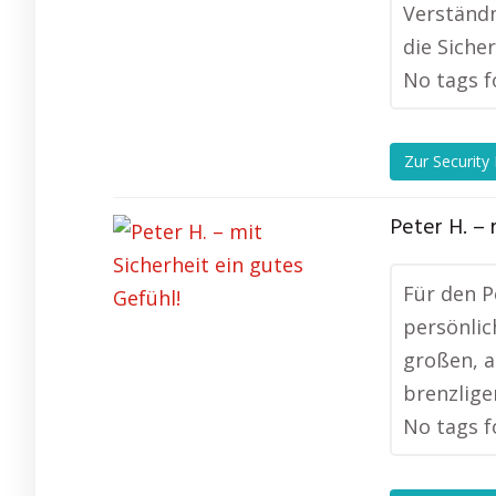
Verständn
die Siche
No tags f
Zur Security
Peter H. – 
Für den P
persönlic
großen, a
brenzlige
No tags f