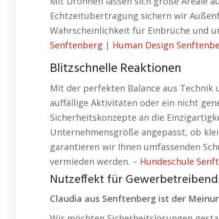
Mit Drohnen lassen sich große Areale 
Echtzeitübertragung sichern wir Außenf
Wahrscheinlichkeit für Einbrüche und u
Senftenberg
|
Human Design Senftenb
Blitzschnelle Reaktionen
Mit der perfekten Balance aus Technik 
auffällige Aktivitäten oder ein nicht g
Sicherheitskonzepte an die Einzigartigk
Unternehmensgröße angepasst, ob klein
garantieren wir Ihnen umfassenden Sc
vermieden werden. –
Hundeschule Senf
Nutzeffekt für Gewerbetreiben
Claudia aus Senftenberg ist der Meinun
Wir möchten Sicherheitslösungen gestalt