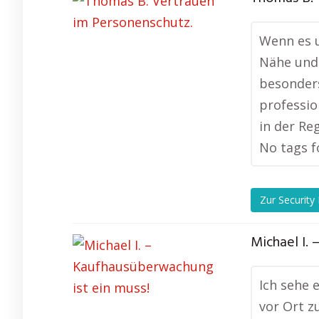
Wenn es u
Nähe und 
besonders
professio
in der Reg
No tags f
Zur Security
Michael I.
Ich sehe 
vor Ort z