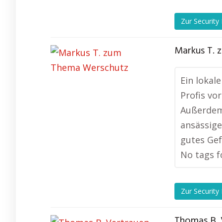
Zur Security
Markus T.
Ein lokal
Profis vo
Außerdem 
ansässige
gutes Gef
No tags f
Zur Security
Thomas B. 