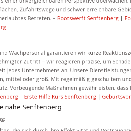
aus einer unvergleichbaren Perspektive überwachen
lächen, Zufahrtswege und schwer erreichbare Gebie
nerlaubtes Betreten. –
Bootswerft Senftenberg
|
Fo
erg
und Wachpersonal garantieren wir kurze Reaktionsze
enehmigter Zutritt – wir reagieren präzise, um Schä
eit jedes Unternehmens an. Unsere Dienstleistungen
, mittel oder groß. Mit regelmäßig geschultem und 
hutz. Vorbeugende Maßnahmen gewährleisten, dass 
tenberg
|
Erste Hilfe Kurs Senftenberg
|
Geburtsvor
de nahe Senftenberg
g:
en, die sich durch ihre Effektivität und Vertrauens