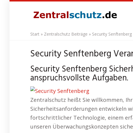
Skip
to
main
content
Start
»
Zentralschutz Beiträge
»
Security Senftenberg
Security Senftenberg Veran
Security Senftenberg Sicherh
anspruchsvollste Aufgaben.
Zentralschutz heißt Sie willkommen, Ih
Sicherheitsanforderungen entwickeln wir
fortschrittlicher Technologie, einem erf
unseren Überwachungskonzepten sichern