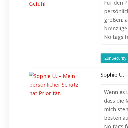
Für den P
persönlic
großen, a
brenzlige
No tags f
Zur Security
Sophie U. –
Wenn es u
dass die 
mich steh
besten a
No tags f