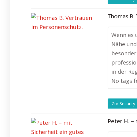
Thomas B. 
Wenn es u
Nähe und 
besonders
professio
in der Reg
No tags f
Zur Security
Peter H. – 