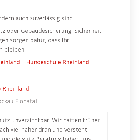
ndern auch zuverlässig sind.
tz oder Gebäudesicherung. Sicherheit
ngen sorgen dafür, dass Ihr
n bleiben.
einland
|
Hundeschule Rheinland
|
ockau Flöhatal
hutz unverzichtbar. Wir hatten früher
fach viel näher dran und versteht
l und die gute Beratung haben uns