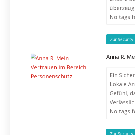
überzeugt
No tags f
Zur Security
Anna R. Me
Ein Siche
Lokale An
Gefühl, d
Verlässli
No tags f
Zur Security