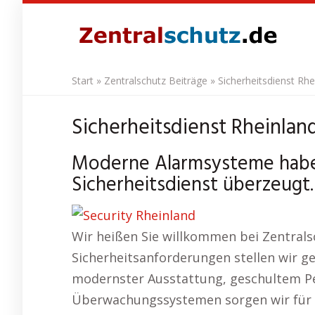
Skip
to
main
content
Start
»
Zentralschutz Beiträge
»
Sicherheitsdienst Rhe
Sicherheitsdienst Rheinland
Moderne Alarmsysteme habe
Sicherheitsdienst überzeugt.
Wir heißen Sie willkommen bei Zentrals
Sicherheitsanforderungen stellen wir g
modernster Ausstattung, geschultem Per
Überwachungssystemen sorgen wir für z