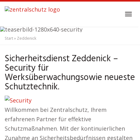
Skip
to
Tog
main
navi
content
Start
»
Zeddenick
Sicherheitsdienst
Zeddenick
Security
Sicherheitsdienst Zeddenick –
Security für
Werksüberwachungsowie neueste
Schutztechnik.
Willkommen bei Zentralschutz, Ihrem
erfahrenen Partner für effektive
Schutzmaßnahmen. Mit der kontinuierlichen
Zunahme an Sicherheitsbedürfnissen gestalten