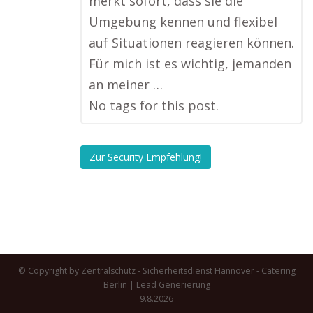
merkt sofort, dass sie die
Umgebung kennen und flexibel
auf Situationen reagieren können.
Für mich ist es wichtig, jemanden
an meiner …
No tags for this post.
Zur Security Empfehlung!
© Copyright by Zentralschutz - Sicherheitsdienst Hannover -
Catering
Berlin
|
Lead Generierung
9.8.2026