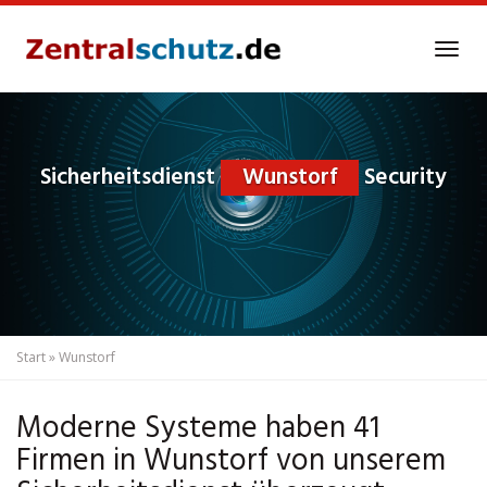
Skip
to
Tog
main
navi
content
Sicherheitsdienst
Wunstorf
Security
Start
»
Wunstorf
Moderne Systeme haben 41
Firmen in Wunstorf von unserem