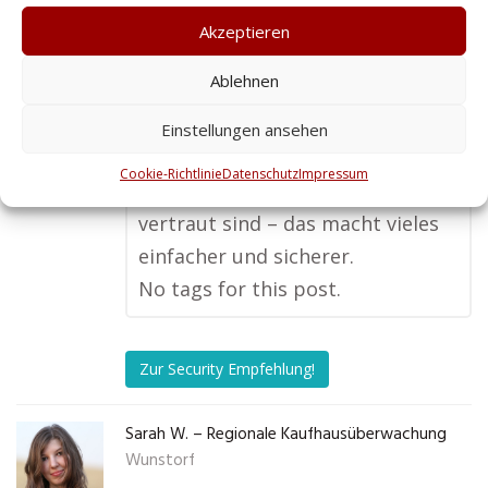
entschieden. Die lokalen
Akzeptieren
Ansprechpartner sind nicht nur
Ablehnen
gut erreichbar, sondern auch
sehr zuverlässig. Besonders
Einstellungen ansehen
schätze ich, dass die Mitarbeiter
Cookie-Richtlinie
Datenschutz
Impressum
mit den örtlichen Gegebenheiten
vertraut sind – das macht vieles
einfacher und sicherer.
No tags for this post.
Zur Security Empfehlung!
Sarah W. – Regionale Kaufhausüberwachung
Wunstorf