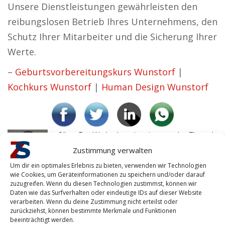
Unsere Dienstleistungen gewährleisten den
reibungslosen Betrieb Ihres Unternehmens, den
Schutz Ihrer Mitarbeiter und die Sicherung Ihrer
Werte.
–
Geburtsvorbereitungskurs Wunstorf
|
Kochkurs Wunstorf
|
Human Design Wunstorf
Oliver F. – Werkschutz ist ein zentrales Thema!
Wunstorf
Zustimmung verwalten
Um dir ein optimales Erlebnis zu bieten, verwenden wir Technologien
wie Cookies, um Geräteinformationen zu speichern und/oder darauf
Werkschutz ist in meinem
zuzugreifen. Wenn du diesen Technologien zustimmst, können wir
Betrieb ein zentrales Thema, und
Daten wie das Surfverhalten oder eindeutige IDs auf dieser Website
verarbeiten. Wenn du deine Zustimmung nicht erteilst oder
ich habe mich bewusst für einen
zurückziehst, können bestimmte Merkmale und Funktionen
beeinträchtigt werden.
Sicherheitsdienst aus der Region