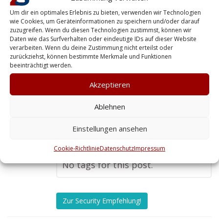
die Umgebung, sondern auch die
Um dir ein optimales Erlebnis zu bieten, verwenden wir Technologien
spezifischen Risiken der Region.
wie Cookies, um Geräteinformationen zu speichern und/oder darauf
zuzugreifen. Wenn du diesen Technologien zustimmst, können wir
Außerdem schätze ich die
Daten wie das Surfverhalten oder eindeutige IDs auf dieser Website
persönliche Erreichbarkeit und
verarbeiten. Wenn du deine Zustimmung nicht erteilst oder
zurückziehst, können bestimmte Merkmale und Funktionen
die schnelle Reaktionszeit. Mit
beeinträchtigt werden.
einer ansässigen Firma habe ich
Akzeptieren
die Gewissheit, dass im Ernstfall
sofort gehandelt wird – das gibt
Ablehnen
mir ein gutes Gefühl, mein
Einstellungen ansehen
Unternehmen in sicheren Händen
Cookie-Richtlinie
zu wissen.
Datenschutz
Impressum
No tags for this post.
Zur Security Empfehlung!