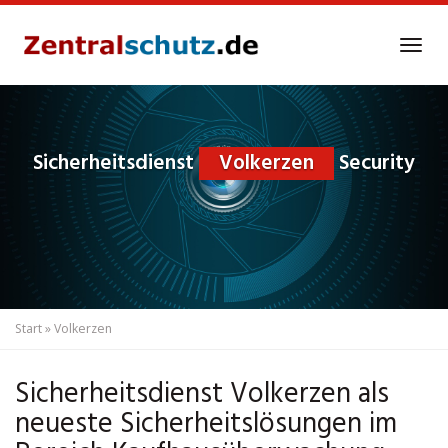
Skip
to
Tog
main
navi
content
Sicherheitsdienst
Volkerzen
Security
Start
»
Volkerzen
Sicherheitsdienst Volkerzen als
neueste Sicherheitslösungen im