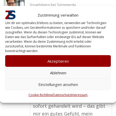
Vogelsberg bei Sömmerda
Zustimmung verwalten
Ein lokaler Sicherheitsdienst ist
Um dir ein optimales Erlebnis zu bieten, verwenden wir Technologien
für mich unverzichtbar, gerade
wie Cookies, um Geräteinformationen zu speichern und/oder darauf
zuzugreifen. Wenn du diesen Technologien zustimmst, können wir
wenn es um Werkschutz geht. Die
Daten wie das Surfverhalten oder eindeutige IDs auf dieser Website
verarbeiten. Wenn du deine Zustimmung nicht erteilst oder
Profis vor Ort kennen nicht nur
zurückziehst, können bestimmte Merkmale und Funktionen
die Umgebung, sondern auch die
beeinträchtigt werden.
spezifischen Risiken der Region.
Akzeptieren
Außerdem schätze ich die
Ablehnen
persönliche Erreichbarkeit und
die schnelle Reaktionszeit. Mit
Einstellungen ansehen
einer ansässigen Firma habe ich
Cookie-Richtlinie
Datenschutz
Impressum
die Gewissheit, dass im Ernstfall
sofort gehandelt wird – das gibt
mir ein gutes Gefühl, mein