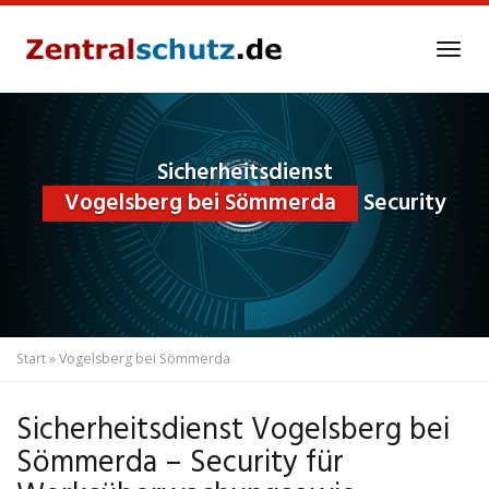
Skip
to
Tog
main
navi
content
Sicherheitsdienst
Vogelsberg bei Sömmerda
Security
Start
»
Vogelsberg bei Sömmerda
Sicherheitsdienst Vogelsberg bei
Sömmerda – Security für