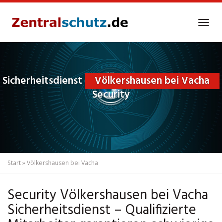
Skip
to
Tog
main
navi
content
Sicherheitsdienst
Völkershausen bei Vacha
Security
Start
»
Völkershausen bei Vacha
Security Völkershausen bei Vacha
Sicherheitsdienst – Qualifizierte