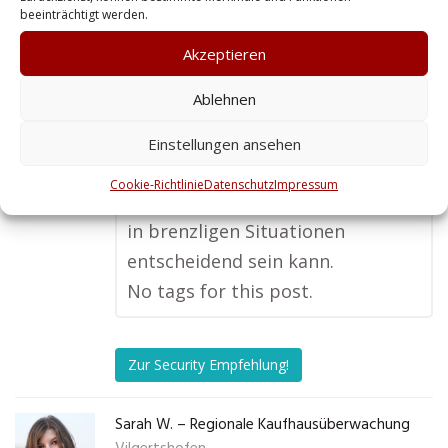
beeinträchtigt werden.
Sicherheitsdienst empfehlen. Der
persönliche Kontakt und die
Akzeptieren
lokale Expertise geben mir ein
Ablehnen
Gefühl von Sicherheit, das ich bei
großen, anonymen Firmen oft
Einstellungen ansehen
vermisse. Zudem sind die
Cookie-Richtlinie
Datenschutz
Impressum
Reaktionszeiten viel kürzer, was
in brenzligen Situationen
entscheidend sein kann.
No tags for this post.
Zur Security Empfehlung!
Sarah W. – Regionale Kaufhausüberwachung