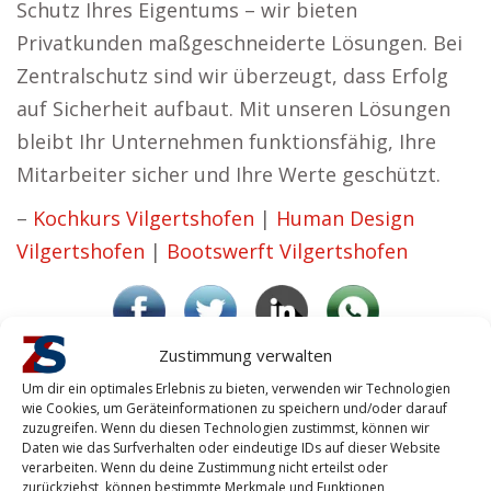
Schutz Ihres Eigentums – wir bieten
Privatkunden maßgeschneiderte Lösungen. Bei
Zentralschutz sind wir überzeugt, dass Erfolg
auf Sicherheit aufbaut. Mit unseren Lösungen
bleibt Ihr Unternehmen funktionsfähig, Ihre
Mitarbeiter sicher und Ihre Werte geschützt.
–
Kochkurs Vilgertshofen
|
Human Design
Vilgertshofen
|
Bootswerft Vilgertshofen
Peter H. – mit Sicherheit ein gutes Gefühl!
Zustimmung verwalten
Vilgertshofen
Um dir ein optimales Erlebnis zu bieten, verwenden wir Technologien
wie Cookies, um Geräteinformationen zu speichern und/oder darauf
zuzugreifen. Wenn du diesen Technologien zustimmst, können wir
Für den Personenschutz würde
Daten wie das Surfverhalten oder eindeutige IDs auf dieser Website
verarbeiten. Wenn du deine Zustimmung nicht erteilst oder
ich immer einen ansässigen
zurückziehst, können bestimmte Merkmale und Funktionen