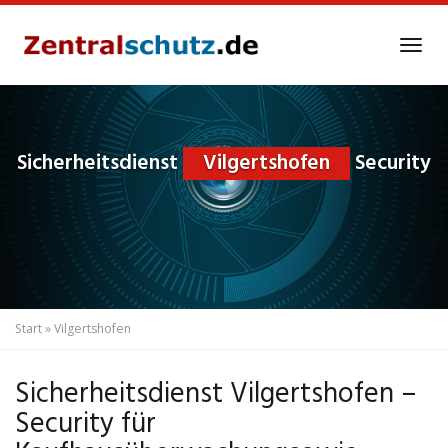
Skip
to
Tog
main
navi
content
Sicherheitsdienst
Vilgertshofen
Security
Start
»
Vilgertshofen
Sicherheitsdienst Vilgertshofen –
Security für