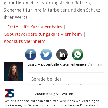
garantieren einen störungsfreien Betrieb,
Sicherheit für Ihre Mitarbeiter und den Schutz
Ihrer Werte.
–
Erste Hilfe Kurs Viernheim
|
Geburtsvorbereitungskurs Viernheim
|
Kochkurs Viernheim
Lisa L. – potentielle Risiken erkennen.
Viernheim
Gerade bei der
Kaufhausüberwachung finde ich
es wichtig, auf einen ansässigen
Zustimmung verwalten
Sicherheitsdienst zu setzen. Die
Um dir ein optimales Erlebnis zu bieten, verwenden wir Technologien
wie Cookies, um Geräteinformationen zu speichern und/oder darauf
Mitarbeiter sind oft vertrauter