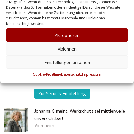
zuzugreifen. Wenn du diesen Technologien zustimmst, können wir
Daten wie das Surfverhalten oder eindeutige IDs auf dieser Website
mit der Umgebung und können
verarbeiten. Wenn du deine Zustimmung nicht erteilst oder
potenzielle Risiken schneller
zurückziehst, können bestimmte Merkmale und Funktionen
beeinträchtigt werden.
einschätzen. Seitdem wir einen
regionalen Dienstleister
Akzeptieren
engagiert haben, fühlen sich
Ablehnen
nicht nur die Kunden sicherer,
sondern auch die Mitarbeiter.
Einstellungen ansehen
No tags for this post.
Cookie-Richtlinie
Datenschutz
Impressum
Zur Security Empfehlung!
Johanna G meint, Werkschutz sei mittlerweile
unverzichtbar!
Viernheim