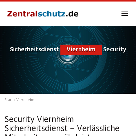
Skip
to
Tog
main
navi
content
Sicherheitsdienst
Viernheim
Security
Start
»
Viernheim
Security Viernheim
Sicherheitsdienst – Verlässliche