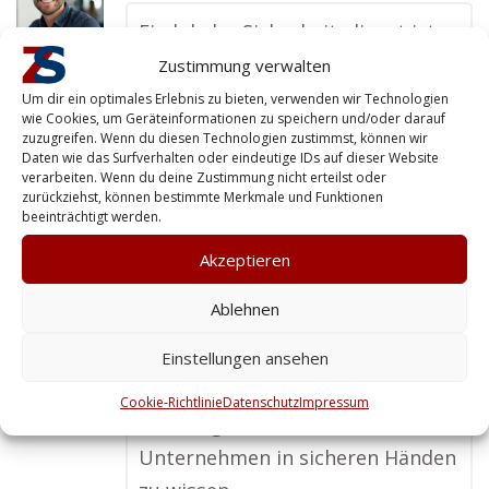
Ein lokaler Sicherheitsdienst ist
für mich unverzichtbar, gerade
Zustimmung verwalten
wenn es um Werkschutz geht. Die
Um dir ein optimales Erlebnis zu bieten, verwenden wir Technologien
wie Cookies, um Geräteinformationen zu speichern und/oder darauf
Profis vor Ort kennen nicht nur
zuzugreifen. Wenn du diesen Technologien zustimmst, können wir
Daten wie das Surfverhalten oder eindeutige IDs auf dieser Website
die Umgebung, sondern auch die
verarbeiten. Wenn du deine Zustimmung nicht erteilst oder
spezifischen Risiken der Region.
zurückziehst, können bestimmte Merkmale und Funktionen
beeinträchtigt werden.
Außerdem schätze ich die
persönliche Erreichbarkeit und
Akzeptieren
die schnelle Reaktionszeit. Mit
Ablehnen
einer ansässigen Firma habe ich
die Gewissheit, dass im Ernstfall
Einstellungen ansehen
sofort gehandelt wird – das gibt
Cookie-Richtlinie
Datenschutz
Impressum
mir ein gutes Gefühl, mein
Unternehmen in sicheren Händen