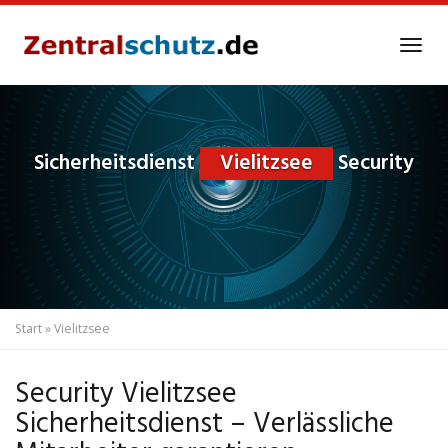
Skip
to
Tog
main
navi
content
Sicherheitsdienst
Vielitzsee
Security
Start
»
Vielitzsee
Security Vielitzsee
Sicherheitsdienst – Verlässliche