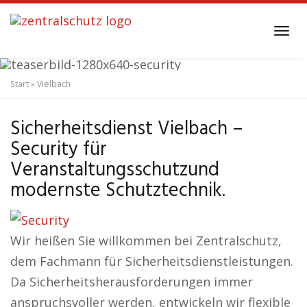
Skip
to
Tog
main
navi
content
Start
»
Vielbach
Sicherheitsdienst
Vielbach
Security
Sicherheitsdienst Vielbach –
Security für
Veranstaltungsschutzund
modernste Schutztechnik.
Wir heißen Sie willkommen bei Zentralschutz,
dem Fachmann für Sicherheitsdienstleistungen.
Da Sicherheitsherausforderungen immer
anspruchsvoller werden, entwickeln wir flexible