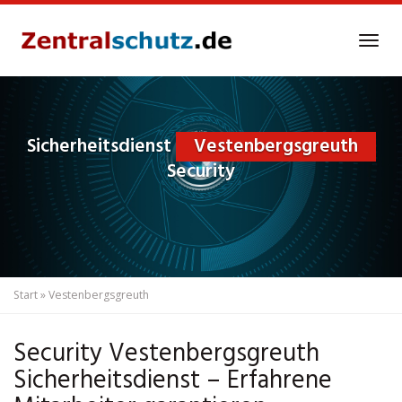
Skip
to
Tog
main
navi
content
Sicherheitsdienst
Vestenbergsgreuth
Security
Start
»
Vestenbergsgreuth
Security Vestenbergsgreuth
Sicherheitsdienst – Erfahrene