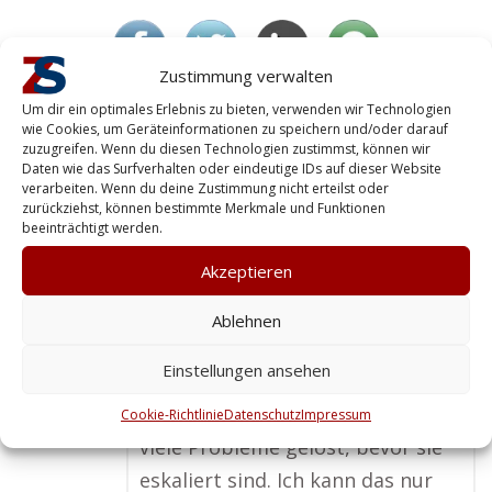
Zustimmung verwalten
Laura G. – Einzelhandel braucht Security.
Um dir ein optimales Erlebnis zu bieten, verwenden wir Technologien
Vestenbergsgreuth
wie Cookies, um Geräteinformationen zu speichern und/oder darauf
zuzugreifen. Wenn du diesen Technologien zustimmst, können wir
Daten wie das Surfverhalten oder eindeutige IDs auf dieser Website
Ein ansässiger Sicherheitsdienst
verarbeiten. Wenn du deine Zustimmung nicht erteilst oder
zurückziehst, können bestimmte Merkmale und Funktionen
bietet unschlagbare Vorteile im
beeinträchtigt werden.
Werkschutz. Die kurze
Akzeptieren
Reaktionszeit und die gute
Kenntnis der Region machen für
Ablehnen
mich den Unterschied. Bei uns
Einstellungen ansehen
hat die Zusammenarbeit mit
einem lokalen Anbieter schon
Cookie-Richtlinie
Datenschutz
Impressum
viele Probleme gelöst, bevor sie
eskaliert sind. Ich kann das nur