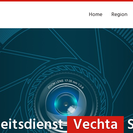
Home
Region
heitsdienst
Vechta
S