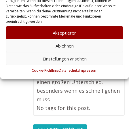
zuzugreifen. Wenn du diesen Technologien zustimmst, können wir
Varel Jadebusen
Daten wie das Surfverhalten oder eindeutige IDs auf dieser Website
verarbeiten. Wenn du deine Zustimmung nicht erteilst oder
zurückziehst, können bestimmte Merkmale und Funktionen
Beim Thema Personenschutz ist
beeinträchtigt werden.
es mir wichtig, dass ich mich auf
Akzeptieren
den Sicherheitsdienst verlassen
Ablehnen
kann. Mit einem Anbieter aus der
Region fühle ich mich einfach
Einstellungen ansehen
sicherer. Die kurzen Wege und die
Cookie-Richtlinie
Datenschutz
Impressum
persönliche Betreuung machen
einen großen Unterschied,
besonders wenn es schnell gehen
muss.
No tags for this post.