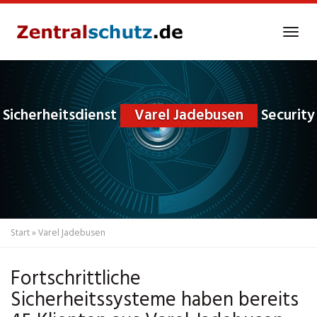
Skip
to
Tog
main
navi
content
Sicherheitsdienst
Varel Jadebusen
Security
Start
»
Varel Jadebusen
Fortschrittliche
Sicherheitssysteme haben bereits