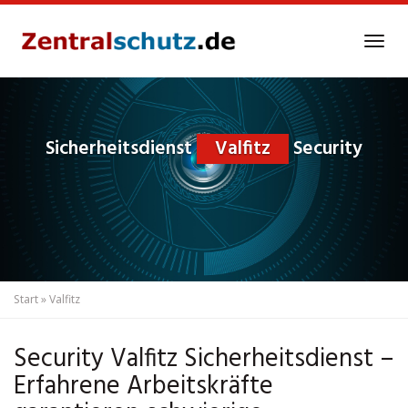
Skip
to
Tog
main
navi
content
Sicherheitsdienst
Valfitz
Security
Start
»
Valfitz
Security Valfitz Sicherheitsdienst –
Erfahrene Arbeitskräfte