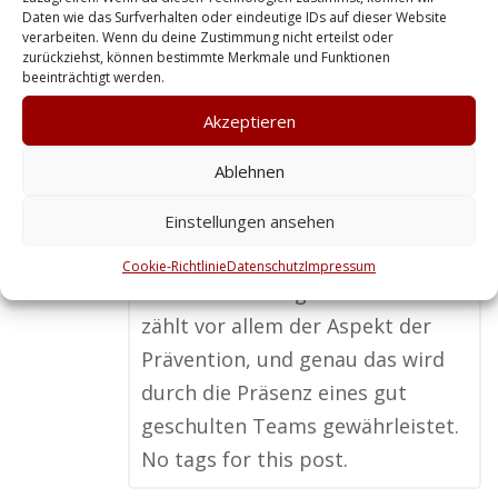
Daten wie das Surfverhalten oder eindeutige IDs auf dieser Website
Kaufhausüberwachung ist ein
verarbeiten. Wenn du deine Zustimmung nicht erteilst oder
Thema, das man nicht
zurückziehst, können bestimmte Merkmale und Funktionen
beeinträchtigt werden.
unterschätzen sollte. Ich habe
Akzeptieren
erlebt, wie wichtig es ist, einen
Sicherheitsdienst aus der Region
Ablehnen
zu engagieren. Lokale Anbieter
Einstellungen ansehen
sind flexibel, schnell vor Ort und
kennen oft schon die typischen
Cookie-Richtlinie
Datenschutz
Impressum
Herausforderungen. Für mich
zählt vor allem der Aspekt der
Prävention, und genau das wird
durch die Präsenz eines gut
geschulten Teams gewährleistet.
No tags for this post.