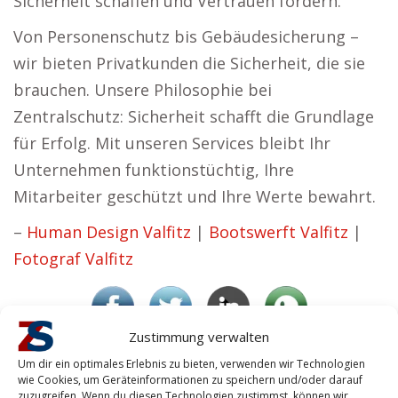
Sicherheit schaffen und Vertrauen fördern.
Von Personenschutz bis Gebäudesicherung –
wir bieten Privatkunden die Sicherheit, die sie
brauchen. Unsere Philosophie bei
Zentralschutz: Sicherheit schafft die Grundlage
für Erfolg. Mit unseren Services bleibt Ihr
Unternehmen funktionstüchtig, Ihre
Mitarbeiter geschützt und Ihre Werte bewahrt.
–
Human Design Valfitz
|
Bootswerft Valfitz
|
Fotograf Valfitz
Zustimmung verwalten
Stefan S. braucht eine Kaufhausüberwachung.
Valfitz
Um dir ein optimales Erlebnis zu bieten, verwenden wir Technologien
wie Cookies, um Geräteinformationen zu speichern und/oder darauf
zuzugreifen. Wenn du diesen Technologien zustimmst, können wir