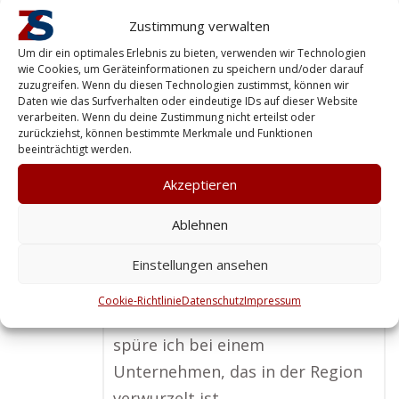
Wenn es um Personenschutz
Zustimmung verwalten
geht, ist ein ansässiger
Um dir ein optimales Erlebnis zu bieten, verwenden wir Technologien
wie Cookies, um Geräteinformationen zu speichern und/oder darauf
Sicherheitsdienst für mich die
zuzugreifen. Wenn du diesen Technologien zustimmst, können wir
Daten wie das Surfverhalten oder eindeutige IDs auf dieser Website
beste Wahl. Die Nähe und
verarbeiten. Wenn du deine Zustimmung nicht erteilst oder
Vertrautheit mit den örtlichen
zurückziehst, können bestimmte Merkmale und Funktionen
beeinträchtigt werden.
Gegebenheiten sorgen für einen
entscheidenden Vorteil,
Akzeptieren
besonders in stressigen
Ablehnen
Situationen. Ich finde es wichtig,
dass der Sicherheitsdienst nicht
Einstellungen ansehen
nur professionell, sondern auch
Cookie-Richtlinie
Datenschutz
Impressum
vertrauenswürdig ist – und das
spüre ich bei einem
Unternehmen, das in der Region
verwurzelt ist.