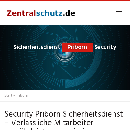
Skip
to
Tog
main
navi
content
Sicherheitsdienst
Priborn
Security
Start
»
Priborn
Security Priborn Sicherheitsdienst
– Verlässliche Mitarbeiter