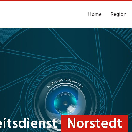
Home
Region
eitsdienst
Norstedt