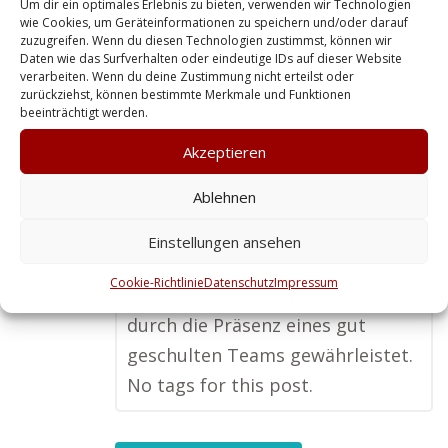
Um dir ein optimales Erlebnis zu bieten, verwenden wir Technologien
Thema, das man nicht
wie Cookies, um Geräteinformationen zu speichern und/oder darauf
zuzugreifen. Wenn du diesen Technologien zustimmst, können wir
unterschätzen sollte. Ich habe
Daten wie das Surfverhalten oder eindeutige IDs auf dieser Website
verarbeiten. Wenn du deine Zustimmung nicht erteilst oder
erlebt, wie wichtig es ist, einen
zurückziehst, können bestimmte Merkmale und Funktionen
Sicherheitsdienst aus der Region
beeinträchtigt werden.
zu engagieren. Lokale Anbieter
Akzeptieren
sind flexibel, schnell vor Ort und
Ablehnen
kennen oft schon die typischen
Herausforderungen. Für mich
Einstellungen ansehen
zählt vor allem der Aspekt der
Cookie-Richtlinie
Datenschutz
Impressum
Prävention, und genau das wird
durch die Präsenz eines gut
geschulten Teams gewährleistet.
No tags for this post.