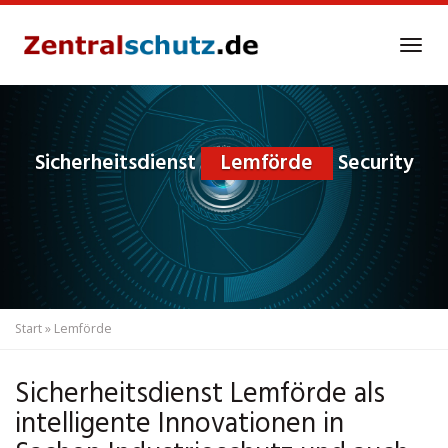
Skip
to
Tog
main
navi
content
Sicherheitsdienst
Lemförde
Security
Start
»
Lemförde
Sicherheitsdienst Lemförde als
intelligente Innovationen in