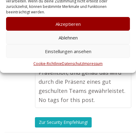
verarbeiten. Wenn du deine Zustimmung nicht erteilst oder
zurückziehst, können bestimmte Merkmale und Funktionen
erlebt, wie wichtig es ist, einen
beeinträchtigt werden.
Sicherheitsdienst aus der Region
Akzeptieren
zu engagieren. Lokale Anbieter
sind flexibel, schnell vor Ort und
Ablehnen
kennen oft schon die typischen
Einstellungen ansehen
Herausforderungen. Für mich
zählt vor allem der Aspekt der
Cookie-Richtlinie
Datenschutz
Impressum
Prävention, und genau das wird
durch die Präsenz eines gut
geschulten Teams gewährleistet.
No tags for this post.
Zur Security Empfehlung!