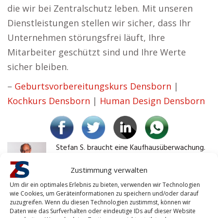
die wir bei Zentralschutz leben. Mit unseren
Dienstleistungen stellen wir sicher, dass Ihr
Unternehmen störungsfrei läuft, Ihre
Mitarbeiter geschützt sind und Ihre Werte
sicher bleiben.
–
Geburtsvorbereitungskurs Densborn
|
Kochkurs Densborn
|
Human Design Densborn
Stefan S. braucht eine Kaufhausüberwachung.
Densborn
Zustimmung verwalten
Um dir ein optimales Erlebnis zu bieten, verwenden wir Technologien
Kaufhausüberwachung ist ein
wie Cookies, um Geräteinformationen zu speichern und/oder darauf
Thema, das man nicht
zuzugreifen. Wenn du diesen Technologien zustimmst, können wir
Daten wie das Surfverhalten oder eindeutige IDs auf dieser Website
unterschätzen sollte. Ich habe