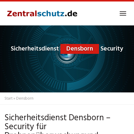
Skip
to
Tog
main
navi
content
Sicherheitsdienst
Densborn
Security
Start
»
Densborn
Sicherheitsdienst Densborn –
Security für