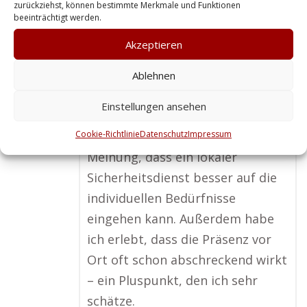
Christian W. Professionelle Sicherheit finde ich
zurückziehst, können bestimmte Merkmale und Funktionen
hier!
beeinträchtigt werden.
Chêne-Bougeries
Akzeptieren
Bei der Kaufhausüberwachung
Ablehnen
spielt Professionalität eine große
Einstellungen ansehen
Rolle, aber auch die Nähe ist
Cookie-Richtlinie
entscheidend. Ich bin der
Datenschutz
Impressum
Meinung, dass ein lokaler
Sicherheitsdienst besser auf die
individuellen Bedürfnisse
eingehen kann. Außerdem habe
ich erlebt, dass die Präsenz vor
Ort oft schon abschreckend wirkt
– ein Pluspunkt, den ich sehr
schätze.