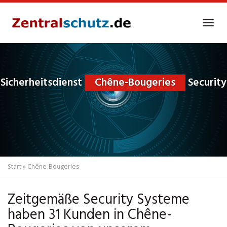
Skip
to
Tog
main
navi
content
Sicherheitsdienst
Chêne-Bougeries
Security
Start
»
Chêne-Bougeries
Zeitgemäße Security Systeme
haben 31 Kunden in Chêne-