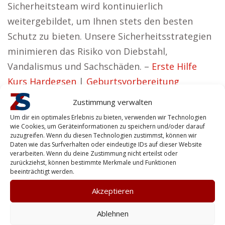
Sicherheitsteam wird kontinuierlich
weitergebildet, um Ihnen stets den besten
Schutz zu bieten. Unsere Sicherheitsstrategien
minimieren das Risiko von Diebstahl,
Vandalismus und Sachschäden. –
Erste Hilfe
Kurs Hardegsen
|
Geburtsvorbereitung
Hardegsen
|
Hundeschule Hardegsen
Zustimmung verwalten
Vorteile für Privatpersonen in der Nähe
Um dir ein optimales Erlebnis zu bieten, verwenden wir Technologien
von Hardegsen
wie Cookies, um Geräteinformationen zu speichern und/oder darauf
zuzugreifen. Wenn du diesen Technologien zustimmst, können wir
Daten wie das Surfverhalten oder eindeutige IDs auf dieser Website
Inge aus Hardegsen vertritt den Standpunkt:
verarbeiten. Wenn du deine Zustimmung nicht erteilst oder
zurückziehst, können bestimmte Merkmale und Funktionen
Wir möchten Sicherheitslösungen anbieten, die
beeinträchtigt werden.
durch Zuverlässigkeit und Effektivität
Akzeptieren
überzeugen.
Ablehnen
Für Privatkunden bieten wir individuelle