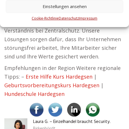
Sicherheitslösungen, von Personenschutz bis
Einstellungen ansehen
zur Sicherung Ihres Gebäudes. Sicherheit und
Cookie-Richtlinie
Datenschutz
Impressum
Erfolg gehen Hand in Hand – das ist unser
Verständnis bei Zentralschutz. Unsere
Lösungen sorgen dafür, dass Ihr Unternehmen
störungsfrei arbeitet, Ihre Mitarbeiter sicher
sind und Ihre Werte gesichert werden.
Empfehlungen in der Region Weitere regionale
Tipps: –
Erste Hilfe Kurs Hardegsen
|
Geburtsvorbereitungskurs Hardegsen
|
Hundeschule Hardegsen
Laura G. – Einzelhandel braucht Security.
Birkenhördt