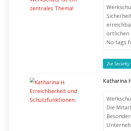
Werkschut
Sicherhei
erreichba
örtlichen
No tags f
Zur Security
Katharina H
Werkschut
Die Mitar
Besonders
Unterneh