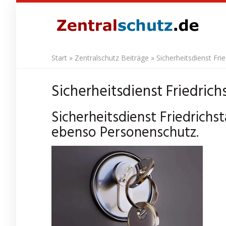
Skip
to
main
content
Start
»
Zentralschutz Beiträge
»
Sicherheitsdienst Fri
Sicherheitsdienst Friedrich
Sicherheitsdienst Friedrichst
ebenso Personenschutz.