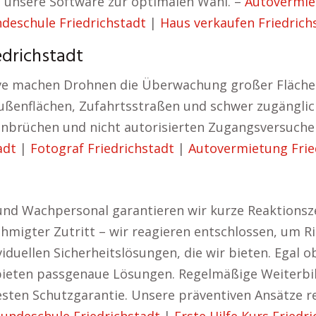
cht unsere Software zur optimalen Wahl. –
Autovermie
deschule Friedrichstadt
|
Haus verkaufen Friedrich
edrichstadt
ve machen Drohnen die Überwachung großer Flächen
ußenflächen, Zufahrtsstraßen und schwer zugängli
inbrüchen und nicht autorisierten Zugangsversuchen
adt
|
Fotograf Friedrichstadt
|
Autovermietung Frie
nd Wachpersonal garantieren wir kurze Reaktionszei
igter Zutritt – wir reagieren entschlossen, um Ris
duellen Sicherheitslösungen, die wir bieten. Egal o
ieten passgenaue Lösungen. Regelmäßige Weiterbil
ten Schutzgarantie. Unsere präventiven Ansätze re