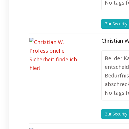
No tags f
Zur Security
Christian W
Bei der K
entscheid
Bedürfnis
abschreck
No tags f
Zur Security