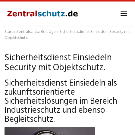
Skip
to
Tog
main
navi
content
Start
»
Zentralschutz Beiträge
»
Sicherheitsdienst Einsiedeln Security mit
Objektschutz.
Sicherheitsdienst Einsiedeln
Security mit Objektschutz.
Sicherheitsdienst Einsiedeln als
zukunftsorientierte
Sicherheitslösungen im Bereich
Industrieschutz und ebenso
Begleitschutz.