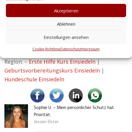
unser Ansatz bei Zentralschutz. Unsere
Akzeptieren
Dienstleistungen gewährleisten, dass Ihr
Unternehmen störungsfrei läuft, Ihre
Ablehnen
Mitarbeiter sicher sind und Ihre Werte bewahrt
Einstellungen ansehen
werden.
Cookie-Richtlinie
Datenschutz
Impressum
Weitere Themen der Region Tipps aus der
Region: –
Erste Hilfe Kurs Einsiedeln
|
Geburtsvorbereitungskurs Einsiedeln
|
Hundeschule Einsiedeln
Sophie U. – Mein persönlicher Schutz hat
Priorität.
Jessen Elster