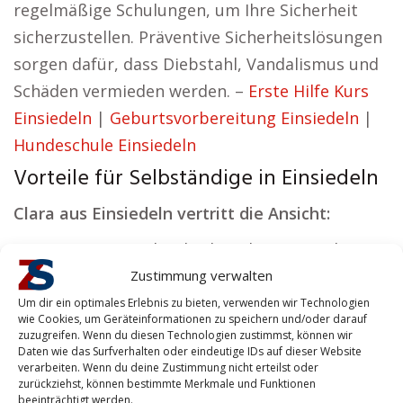
regelmäßige Schulungen, um Ihre Sicherheit
sicherzustellen. Präventive Sicherheitslösungen
sorgen dafür, dass Diebstahl, Vandalismus und
Schäden vermieden werden. –
Erste Hilfe Kurs
Einsiedeln
|
Geburtsvorbereitung Einsiedeln
|
Hundeschule Einsiedeln
Vorteile für Selbständige in Einsiedeln
Clara aus Einsiedeln vertritt die Ansicht:
Unsere Vision sind Sicherheitslösungen, die
Sicherheit schaffen und Vertrauen fördern.
Zustimmung verwalten
Um dir ein optimales Erlebnis zu bieten, verwenden wir Technologien
Ob es um Ihre persönliche Sicherheit oder den
wie Cookies, um Geräteinformationen zu speichern und/oder darauf
zuzugreifen. Wenn du diesen Technologien zustimmst, können wir
Schutz Ihrer Immobilie geht – wir bieten
Daten wie das Surfverhalten oder eindeutige IDs auf dieser Website
Privatkunden umfassende Lösungen. Sicherheit
verarbeiten. Wenn du deine Zustimmung nicht erteilst oder
zurückziehst, können bestimmte Merkmale und Funktionen
schafft die Voraussetzungen für Erfolg – das ist
beeinträchtigt werden.