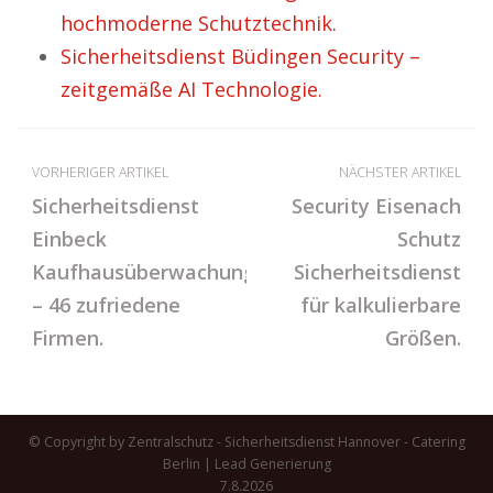
hochmoderne Schutztechnik.
Sicherheitsdienst Büdingen Security –
zeitgemäße AI Technologie.
VORHERIGER ARTIKEL
NÄCHSTER ARTIKEL
Sicherheitsdienst
Security Eisenach
Einbeck
Schutz
Kaufhausüberwachung
Sicherheitsdienst
– 46 zufriedene
für kalkulierbare
Firmen.
Größen.
© Copyright by Zentralschutz - Sicherheitsdienst Hannover -
Catering
Berlin
|
Lead Generierung
7.8.2026