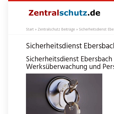
Skip
to
main
content
Start
»
Zentralschutz Beiträge
»
Sicherheitsdienst E
Sicherheitsdienst Ebersba
Sicherheitsdienst Ebersbach 
Werksüberwachung und Pers