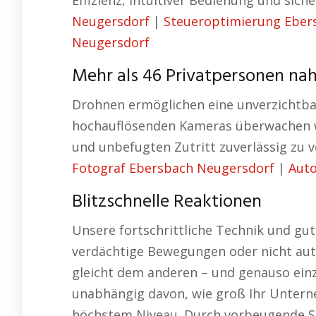
Effizienz, intuitiver Bedienung und sic
Neugersdorf
|
Steueroptimierung Eber
Neugersdorf
Mehr als 46 Privatpersonen na
Drohnen ermöglichen eine unverzichtbar
hochauflösenden Kameras überwachen wi
und unbefugten Zutritt zuverlässig zu 
Fotograf Ebersbach Neugersdorf
|
Aut
Blitzschnelle Reaktionen
Unsere fortschrittliche Technik und gut
verdächtige Bewegungen oder nicht auto
gleicht dem anderen – und genauso einzi
unabhängig davon, wie groß Ihr Unterne
höchstem Niveau. Durch vorbeugende St