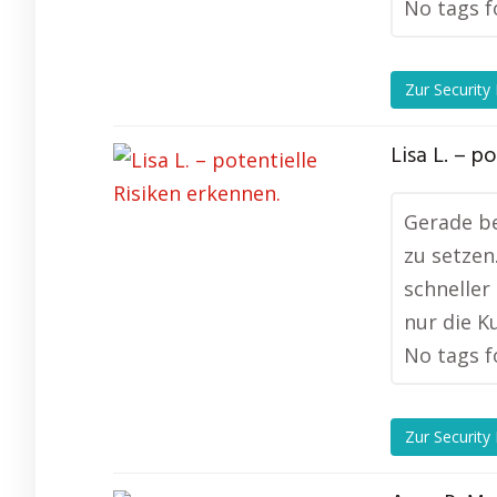
No tags f
Zur Security
Lisa L. – p
Gerade be
zu setzen
schneller
nur die K
No tags f
Zur Security