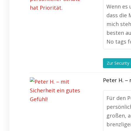
Wenn es u
dass die 
mich steh
besten a
No tags f
Zur Security
Peter H. – 
Für den P
persönlic
großen, a
brenzlige