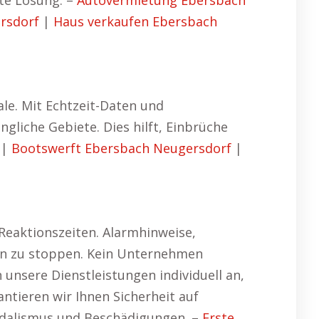
kte Lösung. –
Autovermietung Ebersbach
rsdorf
|
Haus verkaufen Ebersbach
le. Mit Echtzeit-Daten und
liche Gebiete. Dies hilft, Einbrüche
|
Bootswerft Ebersbach Neugersdorf
|
 Reaktionszeiten. Alarmhinweise,
ren zu stoppen. Kein Unternehmen
unsere Dienstleistungen individuell an,
tieren wir Ihnen Sicherheit auf
ndalismus und Beschädigungen. –
Erste