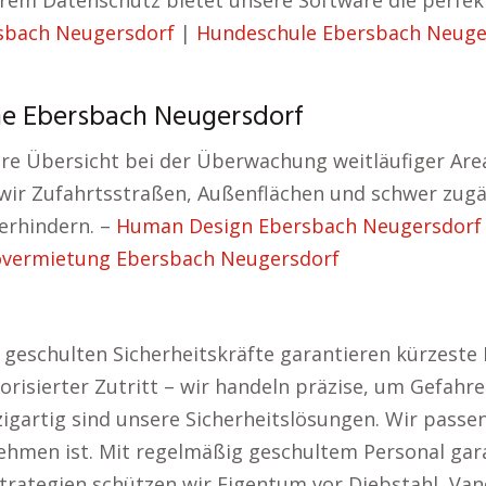
herem Datenschutz bietet unsere Software die perfe
sbach Neugersdorf
|
Hundeschule Ebersbach Neuge
he Ebersbach Neugersdorf
e Übersicht bei der Überwachung weitläufiger Area
r Zufahrtsstraßen, Außenflächen und schwer zugäng
verhindern. –
Human Design Ebersbach Neugersdorf
overmietung Ebersbach Neugersdorf
 geschulten Sicherheitskräfte garantieren kürzeste
risierter Zutritt – wir handeln präzise, um Gefah
gartig sind unsere Sicherheitslösungen. Wir passen 
hmen ist. Mit regelmäßig geschultem Personal garan
rategien schützen wir Eigentum vor Diebstahl, Va