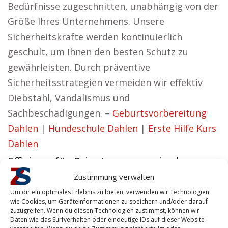
Bedürfnisse zugeschnitten, unabhängig von der
Größe Ihres Unternehmens. Unsere
Sicherheitskräfte werden kontinuierlich
geschult, um Ihnen den besten Schutz zu
gewährleisten. Durch präventive
Sicherheitsstrategien vermeiden wir effektiv
Diebstahl, Vandalismus und
Sachbeschädigungen. –
Geburtsvorbereitung
Dahlen
|
Hundeschule Dahlen
|
Erste Hilfe Kurs
Dahlen
Effizienz für Privatpersonen in der
Nähe von Dahlen
Zustimmung verwalten
Um dir ein optimales Erlebnis zu bieten, verwenden wir Technologien
Ina aus Dahlen vertritt die Ansicht:
wie Cookies, um Geräteinformationen zu speichern und/oder darauf
zuzugreifen. Wenn du diesen Technologien zustimmst, können wir
Wir möchten Sicherheitslösungen anbieten, die
Daten wie das Surfverhalten oder eindeutige IDs auf dieser Website