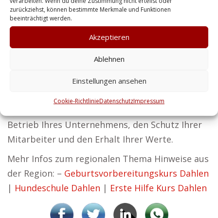
verarbeiten. Wenn du deine Zustimmung nicht erteilst oder
durch Zuverlässigkeit und Effektivität
zurückziehst, können bestimmte Merkmale und Funktionen
überzeugen.
beeinträchtigt werden.
Wir schützen nicht nur Unternehmen, sondern
Akzeptieren
auch Privatkunden. Ob Personenschutz oder
Ablehnen
Gebäudesicherung – wir sind für Sie da.
Sicherheit ist der Ausgangspunkt für Erfolg –
Einstellungen ansehen
eine Überzeugung, die wir bei Zentralschutz
Cookie-Richtlinie
Datenschutz
Impressum
leben. Mit unseren Services sichern wir den
Betrieb Ihres Unternehmens, den Schutz Ihrer
Mitarbeiter und den Erhalt Ihrer Werte.
Mehr Infos zum regionalen Thema Hinweise aus
der Region: –
Geburtsvorbereitungskurs Dahlen
|
Hundeschule Dahlen
|
Erste Hilfe Kurs Dahlen