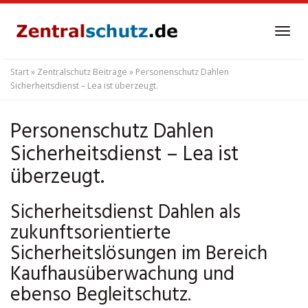
Skip
to
Tog
main
navi
content
Start
»
Zentralschutz Beiträge
»
Personenschutz Dahlen
Sicherheitsdienst – Lea ist überzeugt.
Personenschutz Dahlen
Sicherheitsdienst – Lea ist
überzeugt.
Sicherheitsdienst Dahlen als
zukunftsorientierte
Sicherheitslösungen im Bereich
Kaufhausüberwachung und
ebenso Begleitschutz.