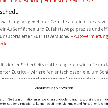
imierung Meschede
|
Hundeschule Meschede
eschede
wachung ausgedehnter Gebiete auf ein neues Nivea
 Außenflächen und Zufahrtswege präzise und effizi
unautorisierter Zutrittsversuche. –
Autovermietun
hede
izierter Sicherheitskräfte reagieren wir in Rekordz
sierter Zutritt – wir greifen entschlossen ein, um Sc
 unsere Sicherheitskonzepte maßgeschneidert. Unser
bis zum globalen Konzern. Wir setzen auf hochprofe
Zustimmung verwalten
erheit zu gewährleisten. Präventive Konzepte gewähr
es, um Geräteinformationen zu speichern und/oder darauf zuzugreifen. Wenn d
Erste Hilfe Kurs Meschede
|
Geburtsvorbereitung M
 erteilst oder zurückziehst, können bestimmte Merkmale und Funktionen beeintr