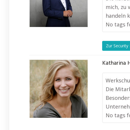
mich, zu 
handeln k
No tags f
Zur Security
Katharina H
Werkschut
Die Mitar
Besonders
Unterneh
No tags f