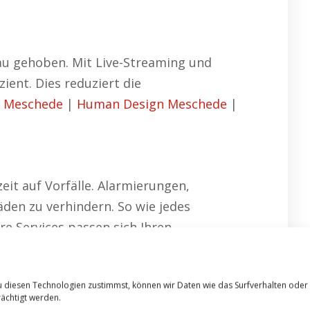
u gehoben. Mit Live-Streaming und
ent. Dies reduziert die
g Meschede
|
Human Design Meschede
|
eit auf Vorfälle. Alarmierungen,
häden zu verhindern. So wie jedes
e Services passen sich Ihren
ssionelles Wachpersonal, das
leisten, dass Diebstahl, Vandalismus
u diesen Technologien zustimmst, können wir Daten wie das Surfverhalten oder
eschede
|
Hundeschule Meschede
ächtigt werden.