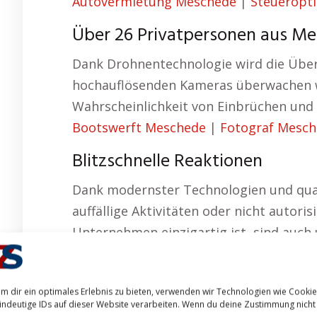
Autovermietung Meschede
|
Steueropt
Über 26 Privatpersonen aus M
Dank Drohnentechnologie wird die Über
hochauflösenden Kameras überwachen wir
Wahrscheinlichkeit von Einbrüchen und 
Bootswerft Meschede
|
Fotograf Mesc
Blitzschnelle Reaktionen
Dank modernster Technologien und qualif
auffällige Aktivitäten oder nicht autori
Unternehmen einzigartig ist, sind auch
Anforderungen an – vom kleinen Laden 
regelmäßig geschult wird, um Ihre Sich
m dir ein optimales Erlebnis zu bieten, verwenden wir Technologien wie Cooki
und Sachschäden vermieden werden. –
indeutige IDs auf dieser Website verarbeiten. Wenn du deine Zustimmung nicht