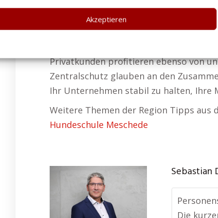
Effizienz für Privatpersonen au
Akzeptieren
Bea aus Meschede ist der Meinung:
Unser Anspruch ist es, Sicherheitslösung
Privatkunden profitieren ebenso von un
Zentralschutz glauben an den Zusammenh
Ihr Unternehmen stabil zu halten, Ihre
Weitere Themen der Region Tipps aus d
Hundeschule Meschede
Sebastian 
Personens
Die kurze