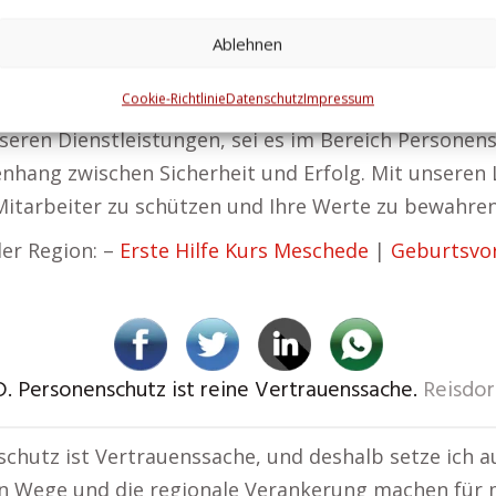
s Meschede
Ablehnen
en zu liefern, die effektiv und absolut vertrauenswü
Cookie-Richtlinie
Datenschutz
Impressum
seren Dienstleistungen, sei es im Bereich Persone
ang zwischen Sicherheit und Erfolg. Mit unseren L
 Mitarbeiter zu schützen und Ihre Werte zu bewahren
er Region: –
Erste Hilfe Kurs Meschede
|
Geburtsvo
D. Personenschutz ist reine Vertrauenssache.
Reisdor
chutz ist Vertrauenssache, und deshalb setze ich au
n Wege und die regionale Verankerung machen für m