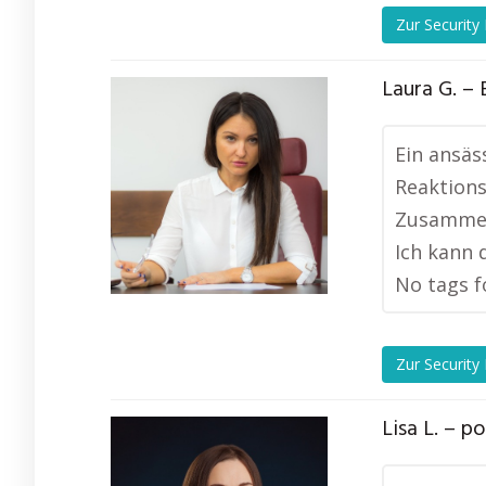
Zur Security
Laura G. – 
Ein ansäs
Reaktions
Zusammena
Ich kann 
No tags f
Zur Security
Lisa L. – p