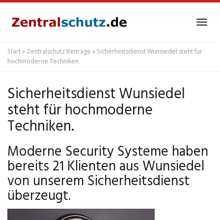
Skip
to
Tog
main
navi
content
Start
»
Zentralschutz Beiträge
»
Sicherheitsdienst Wunsiedel steht für
hochmoderne Techniken.
Sicherheitsdienst Wunsiedel
steht für hochmoderne
Techniken.
Moderne Security Systeme haben
bereits 21 Klienten aus Wunsiedel
von unserem Sicherheitsdienst
überzeugt.