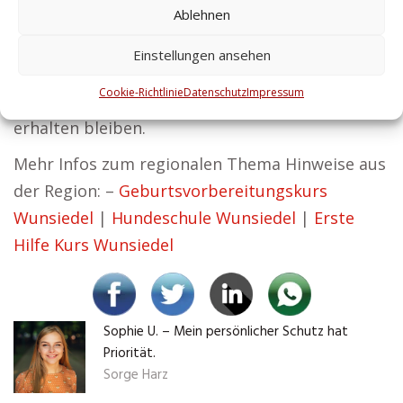
Ablehnen
Sicherheit kein nachhaltiger Erfolg möglich ist.
Unsere Sicherheitslösungen sorgen dafür, dass
Einstellungen ansehen
Ihr Unternehmen effizient arbeitet, Ihre
Cookie-Richtlinie
Datenschutz
Impressum
Mitarbeiter in Sicherheit sind und Ihre Werte
erhalten bleiben.
Mehr Infos zum regionalen Thema Hinweise aus
der Region: –
Geburtsvorbereitungskurs
Wunsiedel
|
Hundeschule Wunsiedel
|
Erste
Hilfe Kurs Wunsiedel
Sophie U. – Mein persönlicher Schutz hat
Priorität.
Sorge Harz