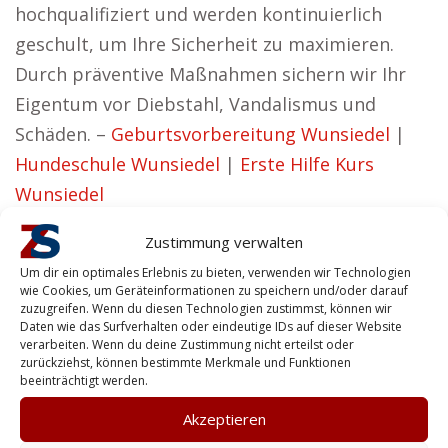
hochqualifiziert und werden kontinuierlich
geschult, um Ihre Sicherheit zu maximieren.
Durch präventive Maßnahmen sichern wir Ihr
Eigentum vor Diebstahl, Vandalismus und
Schäden. –
Geburtsvorbereitung Wunsiedel
|
Hundeschule Wunsiedel
|
Erste Hilfe Kurs
Wunsiedel
Nutzeffekt für Firmen nahe Wunsiedel
Zustimmung verwalten
Janette aus Wunsiedel vertritt den Standpunkt:
Um dir ein optimales Erlebnis zu bieten, verwenden wir Technologien
wie Cookies, um Geräteinformationen zu speichern und/oder darauf
Sicherheit, die wirkt und Vertrauen schafft – das
zuzugreifen. Wenn du diesen Technologien zustimmst, können wir
Daten wie das Surfverhalten oder eindeutige IDs auf dieser Website
ist unser Ziel.
verarbeiten. Wenn du deine Zustimmung nicht erteilst oder
zurückziehst, können bestimmte Merkmale und Funktionen
Privatpersonen können auf unsere Expertise im
beeinträchtigt werden.
Bereich Personenschutz und Gebäudesicherung
Akzeptieren
zählen. Zentralschutz steht dafür, dass ohne