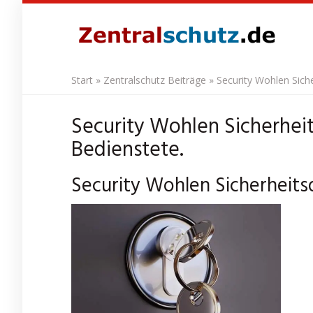
Skip
to
main
content
Start
»
Zentralschutz Beiträge
»
Security Wohlen Siche
Security Wohlen Sicherheit
Bedienstete.
Security Wohlen Sicherheitsd