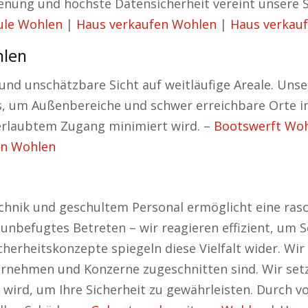
ienung und höchste Datensicherheit vereint unsere S
ule Wohlen
|
Haus verkaufen Wohlen
|
Haus verkau
hlen
nd unschätzbare Sicht auf weitläufige Areale. Un
um Außenbereiche und schwer erreichbare Orte in E
erlaubtem Zugang minimiert wird. –
Bootswerft Wo
n Wohlen
hnik und geschultem Personal ermöglicht eine rasch
unbefugtes Betreten – wir reagieren effizient, um S
herheitskonzepte spiegeln diese Vielfalt wider. Wir
ernehmen und Konzerne zugeschnitten sind. Wir set
 wird, um Ihre Sicherheit zu gewährleisten. Durc