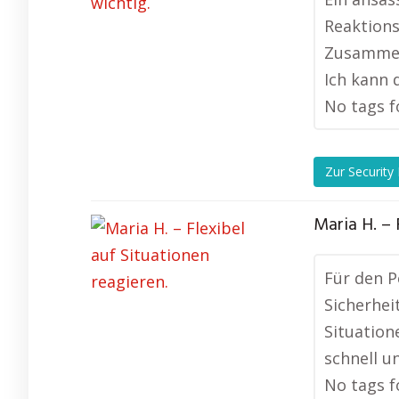
Reaktions
Zusammena
Ich kann 
No tags f
Zur Security
Maria H. – 
Für den P
Sicherhei
Situation
schnell u
No tags f