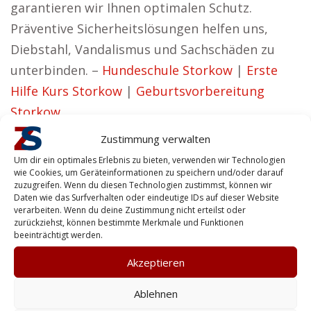
garantieren wir Ihnen optimalen Schutz.
Präventive Sicherheitslösungen helfen uns,
Diebstahl, Vandalismus und Sachschäden zu
unterbinden. –
Hundeschule Storkow
|
Erste
Hilfe Kurs Storkow
|
Geburtsvorbereitung
Storkow
Vorteile für Gewerbetreibende in
Zustimmung verwalten
Storkow
Um dir ein optimales Erlebnis zu bieten, verwenden wir Technologien
wie Cookies, um Geräteinformationen zu speichern und/oder darauf
Minique aus Storkow hat die Auffassung:
zuzugreifen. Wenn du diesen Technologien zustimmst, können wir
Daten wie das Surfverhalten oder eindeutige IDs auf dieser Website
Unser Ziel ist es, Lösungen zu schaffen, die
verarbeiten. Wenn du deine Zustimmung nicht erteilst oder
zurückziehst, können bestimmte Merkmale und Funktionen
sowohl effektiv arbeiten als auch Vertrauen
beeinträchtigt werden.
aufbauen.
Akzeptieren
Privatkunden können auf uns zählen, wenn es
Ablehnen
um Personenschutz oder die Sicherung von