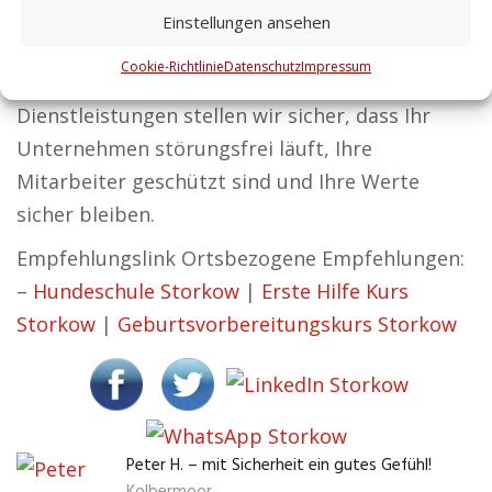
Gebäuden geht. Sicherheit schafft die
Einstellungen ansehen
Voraussetzungen für Erfolg – das ist unser
Cookie-Richtlinie
Datenschutz
Impressum
Ansatz bei Zentralschutz. Mit unseren
Dienstleistungen stellen wir sicher, dass Ihr
Unternehmen störungsfrei läuft, Ihre
Mitarbeiter geschützt sind und Ihre Werte
sicher bleiben.
Empfehlungslink Ortsbezogene Empfehlungen:
–
Hundeschule Storkow
|
Erste Hilfe Kurs
Storkow
|
Geburtsvorbereitungskurs Storkow
Peter H. – mit Sicherheit ein gutes Gefühl!