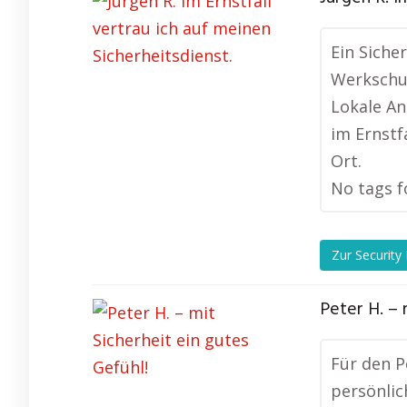
Ein Siche
Werkschut
Lokale An
im Ernstf
Ort.
No tags f
Zur Security
Peter H. – 
Für den P
persönlic