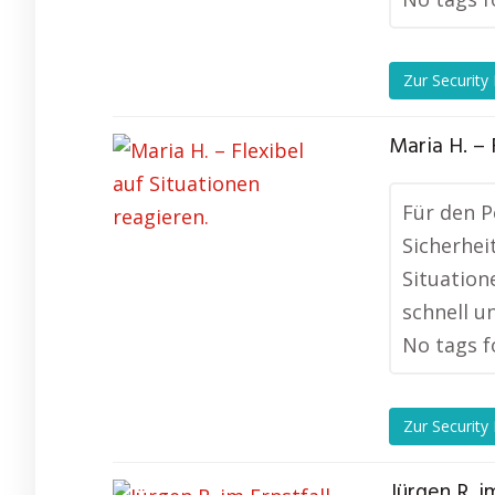
Zur Security
Maria H. – 
Für den P
Sicherhei
Situation
schnell u
No tags f
Zur Security
Jürgen R. i