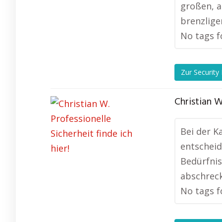
großen, a
brenzlige
No tags f
Zur Security
Christian W
Bei der K
entscheid
Bedürfnis
abschreck
No tags f