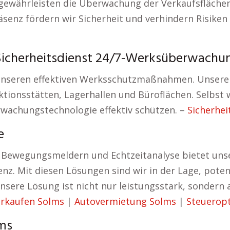
 gewährleisten die Überwachung der Verkaufsfläche
äsenz fördern wir Sicherheit und verhindern Risike
icherheitsdienst 24/7-Werksüberwachu
unseren effektiven Werksschutzmaßnahmen. Unsere 
onsstätten, Lagerhallen und Büroflächen. Selbst 
rwachungstechnologie effektiv schützen. –
Sicherhei
e
 Bewegungsmeldern und Echtzeitanalyse bietet unser
z. Mit diesen Lösungen sind wir in der Lage, poten
nsere Lösung ist nicht nur leistungsstark, sondern 
erkaufen Solms
|
Autovermietung Solms
|
Steuerop
lms