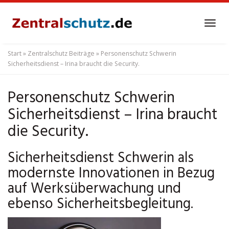
Skip
to
Tog
main
navi
content
Start
»
Zentralschutz Beiträge
»
Personenschutz Schwerin
Sicherheitsdienst – Irina braucht die Security.
Personenschutz Schwerin
Sicherheitsdienst – Irina braucht
die Security.
Sicherheitsdienst Schwerin als
modernste Innovationen in Bezug
auf Werksüberwachung und
ebenso Sicherheitsbegleitung.