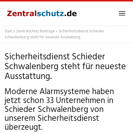
Skip
to
Tog
main
navi
content
Start
»
Zentralschutz Beiträge
»
Sicherheitsdienst Schieder
Schwalenberg steht für neueste Ausstattung.
Sicherheitsdienst Schieder
Schwalenberg steht für neueste
Ausstattung.
Moderne Alarmsysteme haben
jetzt schon 33 Unternehmen in
Schieder Schwalenberg von
unserem Sicherheitsdienst
überzeugt.