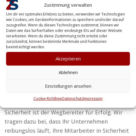
Vorteile für Personen in Schieder
Zustimmung verwalten
Schwalenberg
Um dir ein optimales Erlebnis zu bieten, verwenden wir Technologien
wie Cookies, um Geräteinformationen zu speichern und/oder darauf
Rosi aus Schieder Schwalenberg vertritt die
zuzugreifen. Wenn du diesen Technologien zustimmst, können wir
Daten wie das Surfverhalten oder eindeutige IDs auf dieser Website
Auffassung:
verarbeiten. Wenn du deine Zustimmung nicht erteilst oder
zurückziehst, können bestimmte Merkmale und Funktionen
Wir streben danach, Sicherheitslösungen zu
beeinträchtigt werden.
entwickeln, die zuverlässig und hoch effektiv
Akzeptieren
sind.
Ablehnen
Von Personenschutz bis Gebäudesicherung –
auch Privatkunden profitieren von unseren
Einstellungen ansehen
professionellen Sicherheitsdienstleistungen.
Cookie-Richtlinie
Datenschutz
Impressum
Unsere Überzeugung bei Zentralschutz:
Sicherheit ist der Wegbereiter für Erfolg. Wir
tragen dazu bei, dass Ihr Unternehmen
reibungslos läuft, Ihre Mitarbeiter in Sicherheit