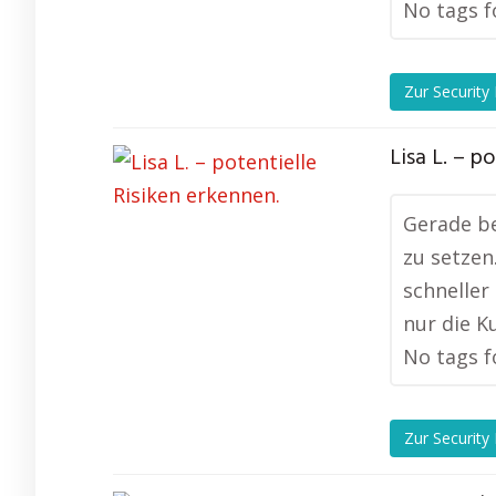
No tags f
Zur Security
Lisa L. – p
Gerade be
zu setzen
schneller
nur die K
No tags f
Zur Security