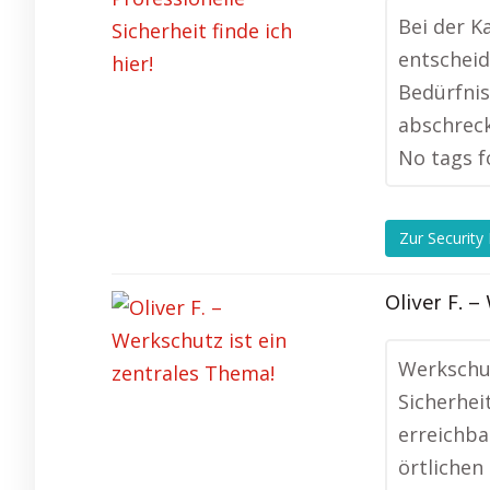
Bei der K
entscheid
Bedürfnis
abschreck
No tags f
Zur Security
Oliver F. –
Werkschut
Sicherhei
erreichba
örtlichen