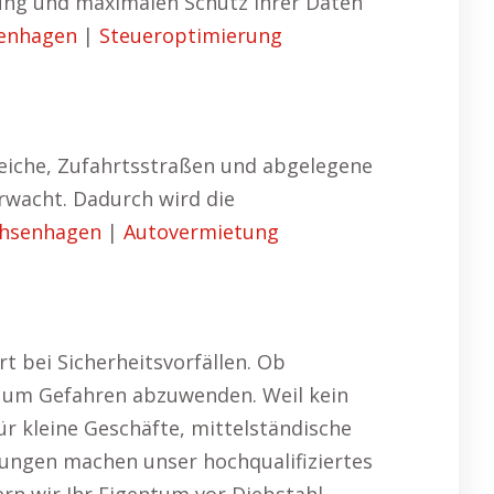
bung und maximalen Schutz Ihrer Daten
senhagen
|
Steueroptimierung
reiche, Zufahrtsstraßen und abgelegene
rwacht. Dadurch wird die
chsenhagen
|
Autovermietung
 bei Sicherheitsvorfällen. Ob
, um Gefahren abzuwenden. Weil kein
ür kleine Geschäfte, mittelständische
lungen machen unser hochqualifiziertes