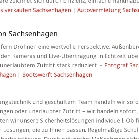
re zeichnet sich durch Effizienz, einfache Handha
s verkaufen Sachsenhagen
|
Autovermietung Sach
von Sachsenhagen
efern Drohnen eine wertvolle Perspektive. Außenbe
den Kameras und Live-Übertragung in Echtzeit übe
unerlaubtem Zutritt stark reduziert. –
Fotograf Sa
nhagen
|
Bootswerft Sachsenhagen
gstechnik und geschultem Team handeln wir sofort
gen oder unerlaubter Zutritt – wir handeln sofort
en wir unsere Sicherheitslösungen individuell. Ob f
n Lösungen, die zu Ihnen passen. Regelmäßige Schu