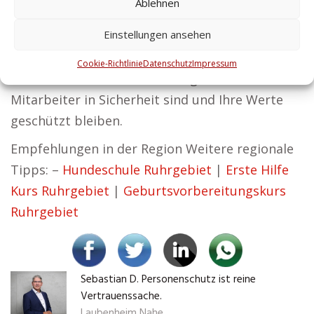
Ablehnen
brauchen. Zentralschutz vertritt die
Einstellungen ansehen
Überzeugung, dass Erfolg auf Sicherheit
aufgebaut werden muss. Wir tragen dazu bei,
Cookie-Richtlinie
Datenschutz
Impressum
dass Ihr Unternehmen reibungslos läuft, Ihre
Mitarbeiter in Sicherheit sind und Ihre Werte
geschützt bleiben.
Empfehlungen in der Region Weitere regionale
Tipps: –
Hundeschule Ruhrgebiet
|
Erste Hilfe
Kurs Ruhrgebiet
|
Geburtsvorbereitungskurs
Ruhrgebiet
Sebastian D. Personenschutz ist reine
Vertrauenssache.
Laubenheim Nahe