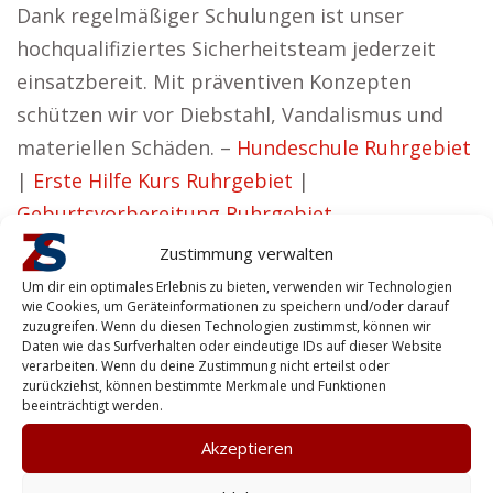
Dank regelmäßiger Schulungen ist unser
hochqualifiziertes Sicherheitsteam jederzeit
einsatzbereit. Mit präventiven Konzepten
schützen wir vor Diebstahl, Vandalismus und
materiellen Schäden. –
Hundeschule Ruhrgebiet
|
Erste Hilfe Kurs Ruhrgebiet
|
Geburtsvorbereitung Ruhrgebiet
Vorteile für Personen aus Ruhrgebiet
Zustimmung verwalten
Um dir ein optimales Erlebnis zu bieten, verwenden wir Technologien
Nancy aus Ruhrgebiet hat die Ansicht:
wie Cookies, um Geräteinformationen zu speichern und/oder darauf
zuzugreifen. Wenn du diesen Technologien zustimmst, können wir
Wir legen großen Wert auf Sicherheitslösungen,
Daten wie das Surfverhalten oder eindeutige IDs auf dieser Website
verarbeiten. Wenn du deine Zustimmung nicht erteilst oder
die Effizienz und Vertrauenswürdigkeit
zurückziehst, können bestimmte Merkmale und Funktionen
gewährleisten.
beeinträchtigt werden.
Akzeptieren
Von Personenschutz bis Gebäudesicherung –
wir bieten Privatkunden die Sicherheit, die sie