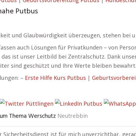
 Putbus
|
Geburtsvorbereitung Putbus
|
Hundeschul
 nahe Putbus
keit und Glaubwürdigkeit überzeugen, stehen bei uns
fassen auch Lösungen für Privatkunden – von Perso
– das ist unser Leitbild bei Zentralschutz. Dank unse
ter sind geschützt und Ihre Werte bleiben bewahrt
lungen: –
Erste Hilfe Kurs Putbus
|
Geburtsvorberei
 zum Thema Werschutz
Neutrebbin
er Sicherheitsdienst ist für mich unverzichtbar, ge