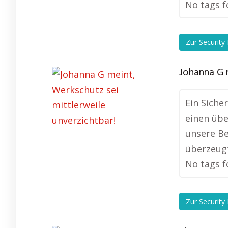
No tags f
Zur Security
Johanna G 
Ein Siche
einen übe
unsere Be
überzeugt
No tags f
Zur Security