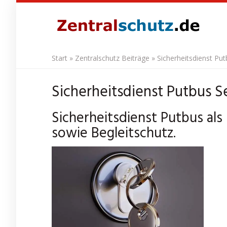
Skip
to
main
content
Start
»
Zentralschutz Beiträge
»
Sicherheitsdienst Pu
Sicherheitsdienst Putbus 
Sicherheitsdienst Putbus a
sowie Begleitschutz.