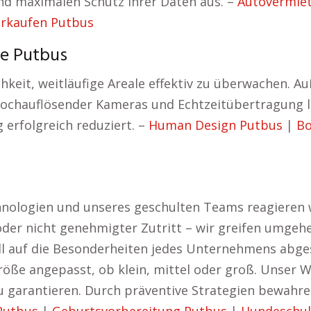
nd maximalen Schutz Ihrer Daten aus. –
Autovermie
erkaufen Putbus
e Putbus
chkeit, weitläufige Areale effektiv zu überwachen. 
hochauflösender Kameras und Echtzeitübertragung lü
rfolgreich reduziert. –
Human Design Putbus
|
Bo
hnologien und unseres geschulten Teams reagieren wi
der nicht genehmigter Zutritt – wir greifen umgehe
ell auf die Besonderheiten jedes Unternehmens abg
öße angepasst, ob klein, mittel oder groß. Unser 
u garantieren. Durch präventive Strategien bewahre