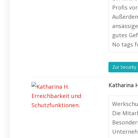
Profis vo
Außerdem 
ansässige
gutes Gef
No tags f
Zur Security
Katharina H
Werkschut
Die Mitar
Besonders
Unterneh