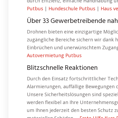
durch Effizienz, einfache Handhabung u
Putbus
|
Hundeschule Putbus
|
Haus v
Über 33 Gewerbetreibende nah
Drohnen bieten eine einzigartige Mögli
zugängliche Bereiche sichern wir dank 
Einbrüchen und unerwünschtem Zugang e
Autovermietung Putbus
Blitzschnelle Reaktionen
Durch den Einsatz fortschrittlicher Tec
Alarmierungen, auffällige Bewegungen o
Unsere Sicherheitslösungen sind spezi
werden flexibel an Ihre Unternehmensgr
um Ihnen jederzeit den besten Schutz z