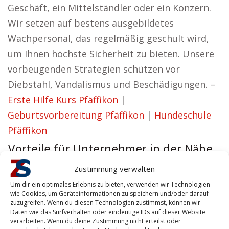
Geschäft, ein Mittelständler oder ein Konzern.
Wir setzen auf bestens ausgebildetes
Wachpersonal, das regelmäßig geschult wird,
um Ihnen höchste Sicherheit zu bieten. Unsere
vorbeugenden Strategien schützen vor
Diebstahl, Vandalismus und Beschädigungen. –
Erste Hilfe Kurs Pfäffikon
|
Geburtsvorbereitung Pfäffikon
|
Hundeschule
Pfäffikon
Vorteile für Unternehmer in der Nähe
von Pfäffikon
Zustimmung verwalten
Fabienne aus Pfäffikon vertritt den
Um dir ein optimales Erlebnis zu bieten, verwenden wir Technologien
wie Cookies, um Geräteinformationen zu speichern und/oder darauf
Standpunkt:
zuzugreifen. Wenn du diesen Technologien zustimmst, können wir
Daten wie das Surfverhalten oder eindeutige IDs auf dieser Website
Effektive Sicherheitslösungen, die Vertrauen
verarbeiten. Wenn du deine Zustimmung nicht erteilst oder