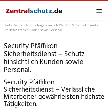
Skip
to
Tog
main
navi
content
Start
»
Zentralschutz Beiträge
»
Security Pfäffikon Sicherheitsdienst –
Schutz hinsichtlich Kunden sowie Personal.
Security Pfäffikon
Sicherheitsdienst – Schutz
hinsichtlich Kunden sowie
Personal.
Security Pfäffikon
Sicherheitsdienst – Verlässliche
Mitarbeiter gewährleisten höchste
Tätigkeiten.