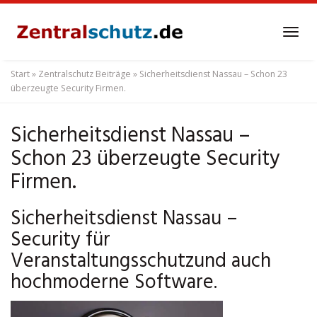
Skip
to
Tog
main
navi
content
Start
»
Zentralschutz Beiträge
»
Sicherheitsdienst Nassau – Schon 23
überzeugte Security Firmen.
Sicherheitsdienst Nassau –
Schon 23 überzeugte Security
Firmen.
Sicherheitsdienst Nassau –
Security für
Veranstaltungsschutzund auch
hochmoderne Software.