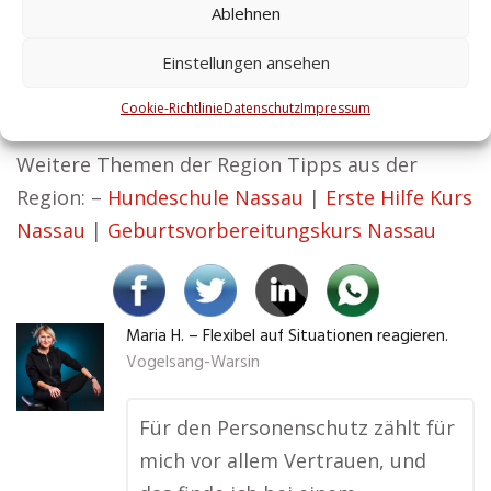
Ablehnen
Überzeugung bei Zentralschutz: Sicherheit ist
der Wegbereiter für Erfolg. Mit unseren
Einstellungen ansehen
Services bleibt Ihr Unternehmen störungsfrei,
Cookie-Richtlinie
Datenschutz
Impressum
Ihre Mitarbeiter sicher und Ihre Werte erhalten.
Weitere Themen der Region Tipps aus der
Region: –
Hundeschule Nassau
|
Erste Hilfe Kurs
Nassau
|
Geburtsvorbereitungskurs Nassau
Maria H. – Flexibel auf Situationen reagieren.
Vogelsang-Warsin
Für den Personenschutz zählt für
mich vor allem Vertrauen, und