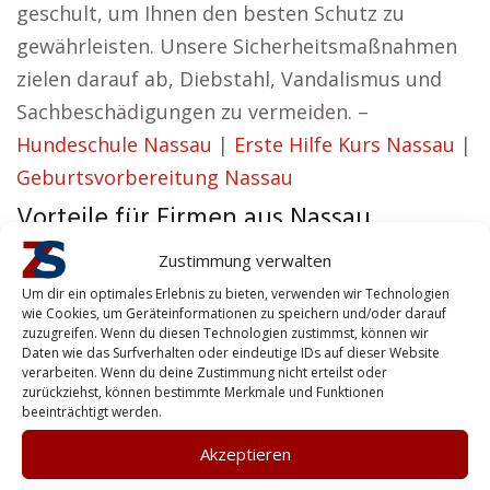
geschult, um Ihnen den besten Schutz zu
gewährleisten. Unsere Sicherheitsmaßnahmen
zielen darauf ab, Diebstahl, Vandalismus und
Sachbeschädigungen zu vermeiden. –
Hundeschule Nassau
|
Erste Hilfe Kurs Nassau
|
Geburtsvorbereitung Nassau
Vorteile für Firmen aus Nassau
Jana aus Nassau vertritt die Ansicht:
Zustimmung verwalten
Um dir ein optimales Erlebnis zu bieten, verwenden wir Technologien
Wir möchten Sicherheitslösungen schaffen, die
wie Cookies, um Geräteinformationen zu speichern und/oder darauf
zuzugreifen. Wenn du diesen Technologien zustimmst, können wir
durch Wirksamkeit und Vertrauenswürdigkeit
Daten wie das Surfverhalten oder eindeutige IDs auf dieser Website
überzeugen.
verarbeiten. Wenn du deine Zustimmung nicht erteilst oder
zurückziehst, können bestimmte Merkmale und Funktionen
Unsere Sicherheitslösungen bieten auch
beeinträchtigt werden.
Privatkunden Schutz und Geborgenheit, ob für
Akzeptieren
Sie persönlich oder Ihre Immobilie. Unsere