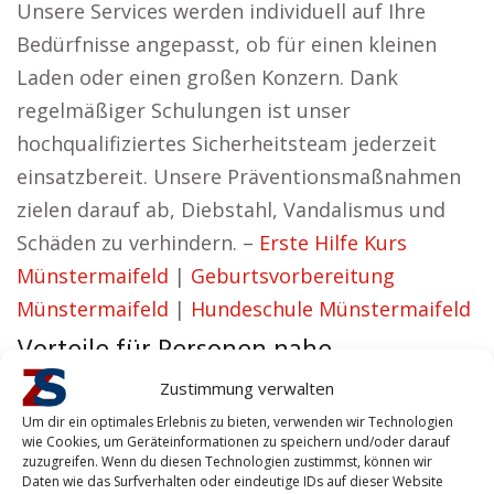
Unsere Services werden individuell auf Ihre
Bedürfnisse angepasst, ob für einen kleinen
Laden oder einen großen Konzern. Dank
regelmäßiger Schulungen ist unser
hochqualifiziertes Sicherheitsteam jederzeit
einsatzbereit. Unsere Präventionsmaßnahmen
zielen darauf ab, Diebstahl, Vandalismus und
Schäden zu verhindern. –
Erste Hilfe Kurs
Münstermaifeld
|
Geburtsvorbereitung
Münstermaifeld
|
Hundeschule Münstermaifeld
Vorteile für Personen nahe
Münstermaifeld
Zustimmung verwalten
Luise aus Münstermaifeld vertritt die
Um dir ein optimales Erlebnis zu bieten, verwenden wir Technologien
wie Cookies, um Geräteinformationen zu speichern und/oder darauf
Anschauung:
zuzugreifen. Wenn du diesen Technologien zustimmst, können wir
Daten wie das Surfverhalten oder eindeutige IDs auf dieser Website