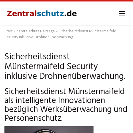
Skip
to
Tog
main
navi
content
Start
»
Zentralschutz Beiträge
»
Sicherheitsdienst Münstermaifeld
Security inklusive Drohnenüberwachung.
Sicherheitsdienst
Münstermaifeld Security
inklusive Drohnenüberwachung.
Sicherheitsdienst Münstermaifeld
als intelligente Innovationen
bezüglich Werksüberwachung und
Personenschutz.