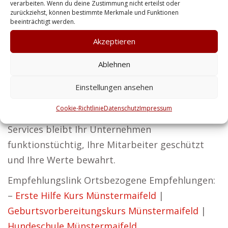
Wir streben danach, Sicherheitslösungen zu
verarbeiten. Wenn du deine Zustimmung nicht erteilst oder
zurückziehst, können bestimmte Merkmale und Funktionen
entwickeln, die zuverlässig und hoch effektiv
beeinträchtigt werden.
sind.
Akzeptieren
Ob es um Ihre persönliche Sicherheit oder den
Ablehnen
Schutz Ihres Hauses geht – unsere Lösungen
bieten Privatkunden umfassenden Schutz. Bei
Einstellungen ansehen
Zentralschutz sind wir überzeugt, dass ohne
Cookie-Richtlinie
Datenschutz
Impressum
Sicherheit kein Erfolg möglich ist. Mit unseren
Services bleibt Ihr Unternehmen
funktionstüchtig, Ihre Mitarbeiter geschützt
und Ihre Werte bewahrt.
Empfehlungslink Ortsbezogene Empfehlungen:
–
Erste Hilfe Kurs Münstermaifeld
|
Geburtsvorbereitungskurs Münstermaifeld
|
Hundeschule Münstermaifeld