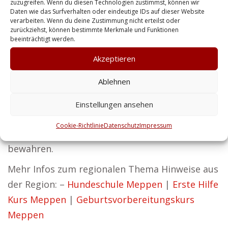
zuzugreifen. Wenn du diesen Technologien zustimmst, können wir
die nicht nur effizient, sondern auch
Daten wie das Surfverhalten oder eindeutige IDs auf dieser Website
glaubwürdig sind.
verarbeiten. Wenn du deine Zustimmung nicht erteilst oder
zurückziehst, können bestimmte Merkmale und Funktionen
beeinträchtigt werden.
Für Privatkunden bieten wir individuelle
Sicherheitslösungen, von Personenschutz bis
Akzeptieren
zur Sicherung Ihres Gebäudes. Erfolg beginnt
Ablehnen
mit Sicherheit – das ist unser Leitgedanke bei
Zentralschutz. Wir helfen dabei, Ihr
Einstellungen ansehen
Unternehmen am Laufen zu halten, Ihre
Cookie-Richtlinie
Datenschutz
Impressum
Mitarbeiter zu schützen und Ihre Werte zu
bewahren.
Mehr Infos zum regionalen Thema Hinweise aus
der Region: –
Hundeschule Meppen
|
Erste Hilfe
Kurs Meppen
|
Geburtsvorbereitungskurs
Meppen