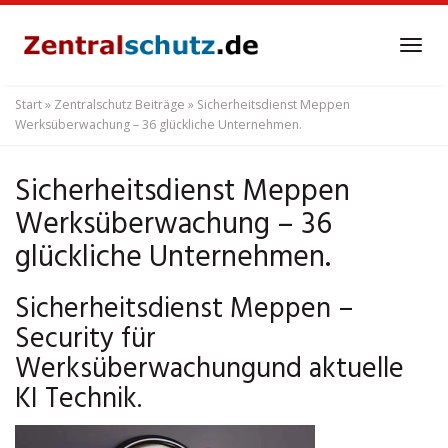
Skip
to
Tog
main
navi
content
Start
»
Zentralschutz Beiträge
»
Sicherheitsdienst Meppen
Werksüberwachung – 36 glückliche Unternehmen.
Sicherheitsdienst Meppen
Werksüberwachung – 36
glückliche Unternehmen.
Sicherheitsdienst Meppen –
Security für
Werksüberwachungund aktuelle
KI Technik.