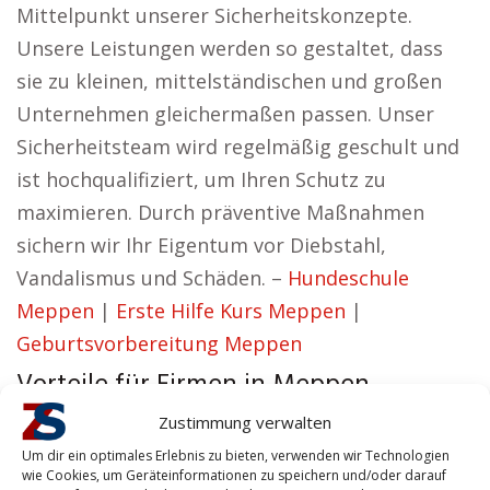
Mittelpunkt unserer Sicherheitskonzepte.
Unsere Leistungen werden so gestaltet, dass
sie zu kleinen, mittelständischen und großen
Unternehmen gleichermaßen passen. Unser
Sicherheitsteam wird regelmäßig geschult und
ist hochqualifiziert, um Ihren Schutz zu
maximieren. Durch präventive Maßnahmen
sichern wir Ihr Eigentum vor Diebstahl,
Vandalismus und Schäden. –
Hundeschule
Meppen
|
Erste Hilfe Kurs Meppen
|
Geburtsvorbereitung Meppen
Vorteile für Firmen in Meppen
Zustimmung verwalten
Erika aus Meppen vertritt die Auffassung:
Um dir ein optimales Erlebnis zu bieten, verwenden wir Technologien
Unser Ziel ist es, Sicherheitslösungen zu liefern,
wie Cookies, um Geräteinformationen zu speichern und/oder darauf