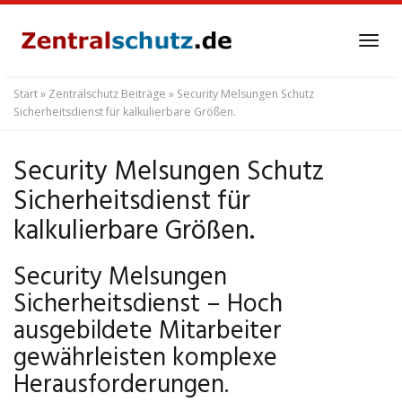
Skip
to
Tog
main
navi
content
Start
»
Zentralschutz Beiträge
»
Security Melsungen Schutz
Sicherheitsdienst für kalkulierbare Größen.
Security Melsungen Schutz
Sicherheitsdienst für
kalkulierbare Größen.
Security Melsungen
Sicherheitsdienst – Hoch
ausgebildete Mitarbeiter
gewährleisten komplexe
Herausforderungen.