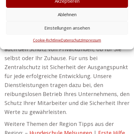
Akzeptieren
Lieschen aus Melsungen meint:
Ablehnen
Sicherheit, die wirkt und Vertrauen schafft – das
ist unser Ziel.
Einstellungen ansehen
Unsere Sicherheitsdienstleistungen umfassen
Cookie-Richtlinie
Datenschutz
Impressum
auch den Schutz von Privatkunden, ob für Sie
selbst oder Ihr Zuhause. Für uns bei
Zentralschutz ist Sicherheit der Ausgangspunkt
für jede erfolgreiche Entwicklung. Unsere
Dienstleistungen tragen dazu bei, den
reibungslosen Betrieb Ihres Unternehmens, den
Schutz Ihrer Mitarbeiter und die Sicherheit Ihrer
Werte zu gewährleisten.
Weitere Themen der Region Tipps aus der
Region: –
Hundeschule Melsungen
|
Erste Hilfe