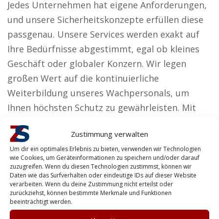
Jedes Unternehmen hat eigene Anforderungen,
und unsere Sicherheitskonzepte erfüllen diese
passgenau. Unsere Services werden exakt auf
Ihre Bedürfnisse abgestimmt, egal ob kleines
Geschäft oder globaler Konzern. Wir legen
großen Wert auf die kontinuierliche
Weiterbildung unseres Wachpersonals, um
Ihnen höchsten Schutz zu gewährleisten. Mit
präventiven Maßnahmen verhindern wir
Zustimmung verwalten
Diebstahl, Vandalismus und Schäden an
Um dir ein optimales Erlebnis zu bieten, verwenden wir Technologien
Sachwerten. –
Hundeschule Melsungen
|
Erste
wie Cookies, um Geräteinformationen zu speichern und/oder darauf
Hilfe Kurs Melsungen
|
Geburtsvorbereitung
zuzugreifen. Wenn du diesen Technologien zustimmst, können wir
Daten wie das Surfverhalten oder eindeutige IDs auf dieser Website
Melsungen
verarbeiten. Wenn du deine Zustimmung nicht erteilst oder
zurückziehst, können bestimmte Merkmale und Funktionen
Vorteile für Privatpersonen nahe
beeinträchtigt werden.
Melsungen