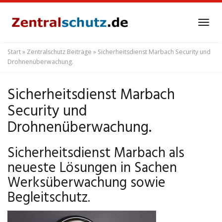
Skip
to
Tog
main
navi
content
Start
»
Zentralschutz Beiträge
»
Sicherheitsdienst Marbach Security und
Drohnenüberwachung.
Sicherheitsdienst Marbach
Security und
Drohnenüberwachung.
Sicherheitsdienst Marbach als
neueste Lösungen in Sachen
Werksüberwachung sowie
Begleitschutz.