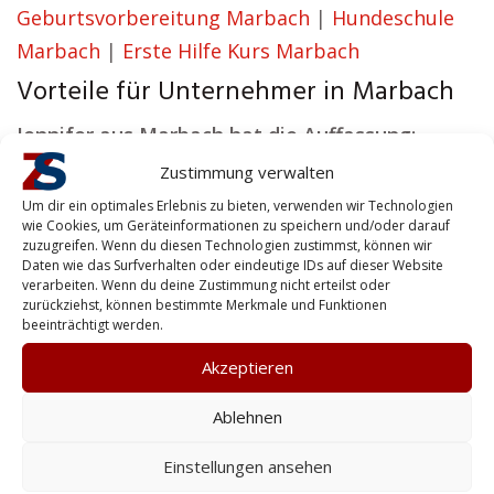
Geburtsvorbereitung Marbach
|
Hundeschule
Marbach
|
Erste Hilfe Kurs Marbach
Vorteile für Unternehmer in Marbach
Jennifer aus Marbach hat die Auffassung:
Zustimmung verwalten
Unser Ziel ist es, Lösungen zu schaffen, die
Um dir ein optimales Erlebnis zu bieten, verwenden wir Technologien
sowohl effektiv arbeiten als auch Vertrauen
wie Cookies, um Geräteinformationen zu speichern und/oder darauf
aufbauen.
zuzugreifen. Wenn du diesen Technologien zustimmst, können wir
Daten wie das Surfverhalten oder eindeutige IDs auf dieser Website
verarbeiten. Wenn du deine Zustimmung nicht erteilst oder
Ob es um Ihre persönliche Sicherheit oder den
zurückziehst, können bestimmte Merkmale und Funktionen
Schutz Ihres Hauses geht – unsere Lösungen
beeinträchtigt werden.
bieten Privatkunden umfassenden Schutz.
Akzeptieren
Unsere Philosophie: Sicherheit ist der
Ablehnen
Grundstein, auf dem Erfolg ruht. Mit unseren
Dienstleistungen halten wir Ihr Unternehmen in
Einstellungen ansehen
Gang, schützen Ihre Mitarbeiter und bewahren